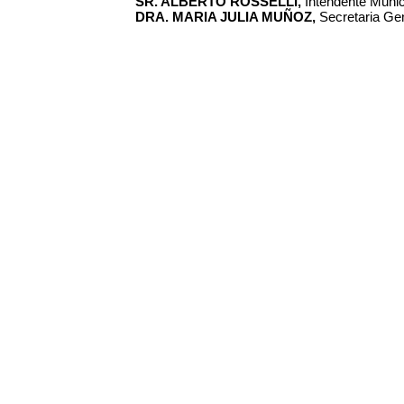
SR. ALBERTO ROSSELLI,
Intendente Municip
DRA. MARIA JULIA MUÑOZ,
Secretaria Gen