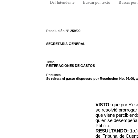
Del Intendente
Buscar por texto
Buscar por
Resolución N°
259/00
SECRETARIA GENERAL
Tema:
REITERACIONES DE GASTOS
Resumen:
Se reitera el gasto dispuesto por Resolución No. 96/00, a 
VISTO:
que por Reso
se resolvió prorrogar 
que viene percibiendo
quien se desempeña 
Público;
RESULTANDO:
1o.
del Tribunal de Cuen