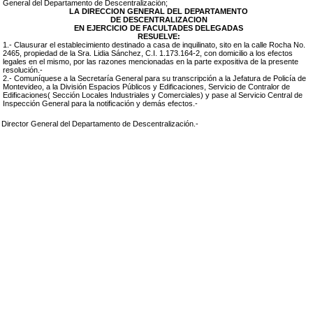
General del Departamento de Descentralización;
LA DIRECCION GENERAL DEL DEPARTAMENTO
DE DESCENTRALIZACION
EN EJERCICIO DE FACULTADES DELEGADAS
RESUELVE:
1.- Clausurar el establecimiento destinado a casa de inquilinato, sito en la calle Rocha No.
2465, propiedad de la Sra. Lidia Sánchez, C.I. 1.173.164-2, con domicilio a los efectos
legales en el mismo, por las razones mencionadas en la parte expositiva de la presente
resolución.-
2.- Comuníquese a la Secretaría General para su transcripción a la Jefatura de Policía de
Montevideo, a la División Espacios Públicos y Edificaciones, Servicio de Contralor de
Edificaciones( Sección Locales Industriales y Comerciales) y pase al Servicio Central de
Inspección General para la notificación y demás efectos.-
,
Director General del Departamento de Descentralización.-