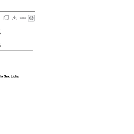
:
9
:
9
a Sra. Lidia
-