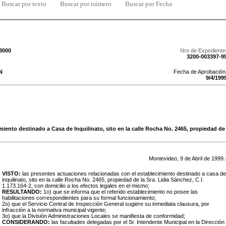
Buscar por texto
Buscar por número
Buscar por Fecha
/3000
Nro de Expediente
3200-003397-9
N
Fecha de Aprobación
9
/
4
/
199
miento destinado a Casa de Inquilinato, sito en la calle Rocha No. 2465, propiedad de l
Montevideo,
9
de
Abril
de
1999
.
VISTO:
las presentes actuaciones relacionadas con el establecimiento destinado a casa de
inquilinato, sito en la calle Rocha No. 2465, propiedad de la Sra. Lidia Sánchez, C.I.
1.173.164-2, con domicilio a los efectos legales en el mismo;
RESULTANDO:
1o) que se informa que el referido establecimiento no posee las
habilitaciones correspondientes para su formal funcionamiento;
2o) que el Servicio Central de Inspección General sugiere su inmediata clausura, por
infracción a la normativa municipal vigente;
3o) que la División Administraciones Locales se manifiesta de conformidad;
CONSIDERANDO:
las facultades delegadas por el Sr. Intendente Municipal en la Dirección