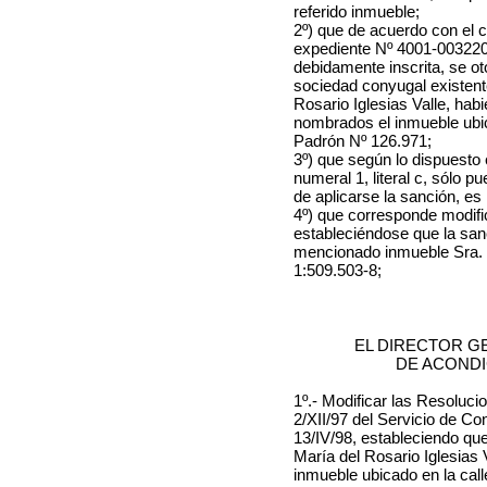
referido inmueble;
2º) que de acuerdo con el ce
expediente Nº 4001-003220-
debidamente inscrita, se oto
sociedad conyugal existen
Rosario Iglesias Valle, hab
nombrados el inmueble ubic
Padrón Nº 126.971;
3º) que según lo dispuesto 
numeral 1, literal c, sólo
de aplicarse la sanción, es
4º) que corresponde modific
estableciéndose que la sanc
mencionado inmueble Sra. Ma
1:509.503-8;
EL DIRECTOR G
DE ACOND
1º.- Modificar las
Resolucio
2/XII/97 del Servicio de Con
13/IV/98, estableciendo que
María del Rosario Iglesias V
inmueble ubicado en la cal