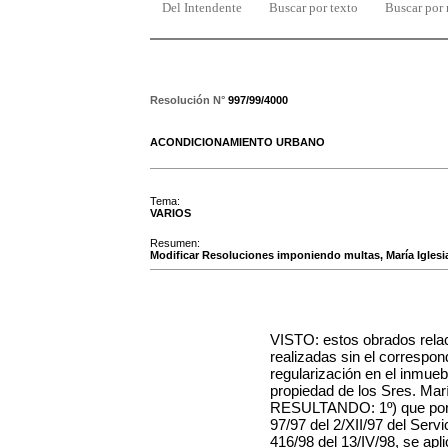
Del Intendente
Buscar por texto
Buscar por
Resolución N°
997/99/4000
ACONDICIONAMIENTO URBANO
Tema:
VARIOS
Resumen:
Modificar Resoluciones imponiendo multas, María Iglesias
VISTO: estos obrados rela
realizadas sin el correspo
regularización en el inmuebl
propiedad de los Sres. Mar
RESULTANDO: 1º) que por R
97/97 del 2/XII/97 del Servi
416/98 del 13/IV/98, se apli