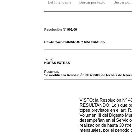
Del Intendente
Buscar por texto
Buscar por
Resolución N°
901/00
RECURSOS HUMANOS Y MATERIALES
Tema:
HORAS EXTRAS
Resumen:
Se modifica la Resolución Nº 480/00, de fecha 7 de febrer
VISTO: la Resolución Nº 48
RESULTANDO: 1o.) que por
topes previstos en el art. R
Volumen III del Digesto Mun
desempeñan en el Servicio 
realización de hasta 30 (tre
mensuales, por el período 