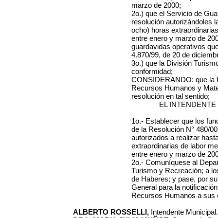
marzo de 2000;
2o.) que el Servicio de Gua
resolución autorizándoles l
ocho) horas extraordinaria
entre enero y marzo de 200
guardavidas operativos qu
4.870/99, de 20 de diciemb
3o.) que la División Turis
conformidad;
CONSIDERANDO: que la Di
Recursos Humanos y Materi
resolución en tal sentido;
EL INTENDENTE
1o.- Establecer que los fu
de la Resolución N° 480/00
autorizados a realizar hast
extraordinarias de labor m
entre enero y marzo de 200
2o.- Comuníquese al Depart
Turismo y Recreación; a lo
de Haberes; y pase, por su
General para la notificació
Recursos Humanos a sus e
ALBERTO ROSSELLI,
Intendente Municipal.