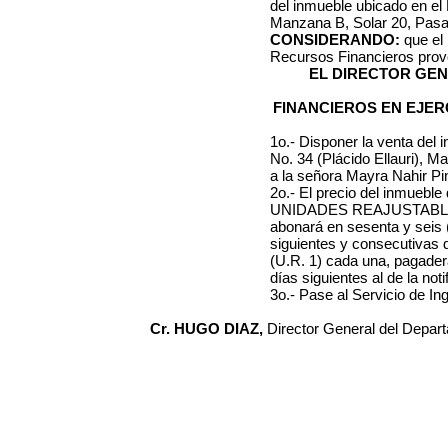
del inmueble ubicado en el B
Manzana B, Solar 20, Pasa
CONSIDERANDO:
que el
Recursos Financieros prov
EL DIRECTOR GE
FINANCIEROS EN EJER
1o.- Disponer la venta del 
No. 34 (Plácido Ellauri), M
a la señora Mayra Nahir Pi
2o.- El precio del inmueble
UNIDADES REAJUSTABLES
abonará en sesenta y seis 
siguientes y consecuti
(U.R. 1) cada una, pagadera
días siguientes al de la not
3o.- Pase al Servicio de Ing
Cr. HUGO DIAZ,
Director General del Depar