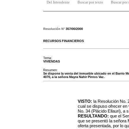
Del Intendente
Buscar por texto
Buscar por
Resolución N°
357/00/2000
RECURSOS FINANCIEROS
Tema:
VIVIENDAS
Resumen:
Se dispone la venta del inmueble ubicado en el Barrio Mun
4070, a la señora Mayra Nahir Pintos Vaz.
VISTO:
la Resolución No. 2
cual se dispuso ofrecer en 
No. 34 (Plácido Ellauri), a
RESULTANDO:
que el Ser
que se presentó la señora 
oferta presentada, por lo q