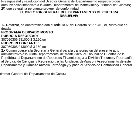
Presupuestal y resolución del Director General del Departamento respectivo con
comunicación inmediata a la Junta Departamental de Montevideo y Tribunal de Cuentas;
2º)
que se estima pertinente proveer de conformidad;
EL DIRECTOR GENERAL DEL DEPARTAMENTO DE CULTURA
RESUELVE:
1.-
Reforzar, de conformidad con el artículo 6º del Decreto Nº 27.310, el Rubro que se
detalla:
PROGRAMA DERIVADO MONTO
RUBRO A REFORZAR:
307030306 391000 $ 3.150,oo
RUBRO REFORZANTE:
307030306 913000 $ 3.150,oo
2.-
Comuníquese a la Secretaría General para la transcripción del presente acto
administrativo a la Junta Departamental de Montevideo, al Tribunal de Cuentas de la
República, al Departamento de Recursos Financieros, a la División Turismo y Recreación,
al Servicio de Ciencias y Recreación, a las Unidades de Apoyo y Asesoramiento de este
Departamento y Dámaso Antonio Larrañaga y y pase al Servicio de Contabilidad General.-
irector General del Departamento de Cultura.-