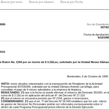
Buscar por texto
Buscar por número
Buscar por Fecha
/8000
Nro de Expediente
00735
Fecha de Aprobación
6
/
10
/
199
ROS
de Rubro No. 2194 por un monto de $ 3.150,oo, solicitado por la Unidad Museo Dáma
Montevideo,
6
de
Octubre
de
1999
.
VISTO:
estos obrados relacionados con la transposición de Renglones de la Actividad
Presupuestal 307030306, solicitado por la Unidad Dámaso Antonio Larrañaga, para
convalidar el pago de 6 meses adeudados a la empresa de limpieza;
RESULTANDO: 1º)
que a la fecha se puede efectuar el refuerzo del Derivado 391000, en l
suma de $ 3.150,oo en aplicación del artículo 6º. del Decreto Nº 27.310:
2º)
que el mismo se encuentra previsto por Nº 2194, gastos e inversiones;
CONSIDERANDO: 1º)
que el art. 7º del Decreto Nº 26.949 establece que los sub- rubros
de gastos de Servicios No Personales podrán ser reforzados exclusivamente entre sí
dentro de cada Programa Presupuestal previo informe de la División Ejecución