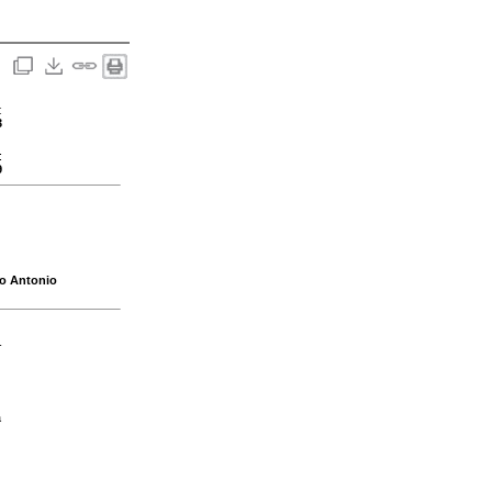
:
3
:
9
so Antonio
-
a