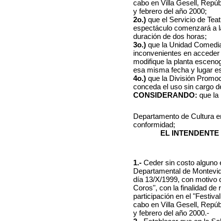
cabo en Villa Gesell, Repúb
y febrero del año 2000;
2o.)
que el Servicio de Tea
espectáculo comenzará a l
duración de dos horas;
3o.)
que la Unidad Comedia 
inconvenientes en acceder 
modifique la planta escenog
esa misma fecha y lugar est
4o.)
que la División Promoc
conceda el uso sin cargo de
CONSIDERANDO:
que la 
Departamento de Cultura e
conformidad;
EL INTENDENTE
1.-
Ceder sin costo alguno e
Departamental de Montevid
día 13/X/1999, con motivo d
Coros", con la finalidad de 
participación en el "Festiv
cabo en Villa Gesell, Repúb
y febrero del año 2000.-