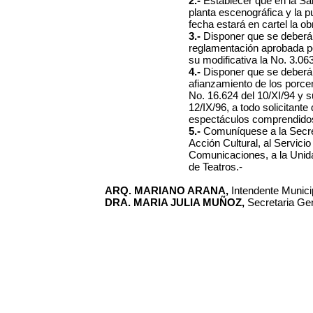
2.-
Establecer que en la Sal
planta escenográfica y la 
fecha estará en cartel la ob
3.-
Disponer que se deberá 
reglamentación aprobada po
su modificativa la No. 3.063
4.-
Disponer que se deberá e
afianzamiento de los porcen
No. 16.624 del 10/XI/94 y 
12/IX/96, a todo solicitante
espectáculos comprendidos e
5.-
Comuníquese a la Secret
Acción Cultural, al Servici
Comunicaciones, a la Unid
de Teatros.-
ARQ. MARIANO ARANA,
Intendente Municip
DRA. MARIA JULIA MUÑOZ,
Secretaria Gen