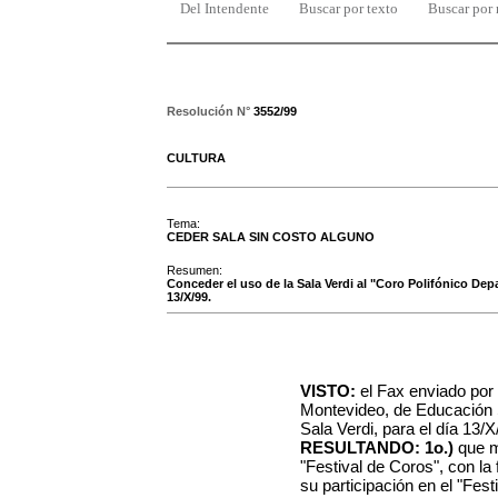
Del Intendente
Buscar por texto
Buscar por
Resolución N°
3552/99
CULTURA
Tema:
CEDER SALA SIN COSTO ALGUNO
Resumen:
Conceder el uso de la Sala Verdi al "Coro Polifónico De
13/X/99.
VISTO:
el Fax enviado por
Montevideo, de Educación Se
Sala Verdi, para el día 13/X
RESULTANDO: 1o.)
que mo
"Festival de Coros", con la 
su participación en el "Fest