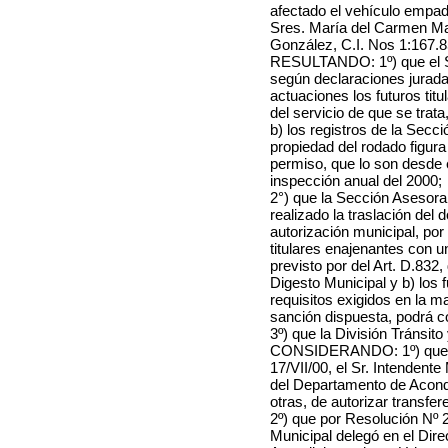
afectado el vehículo empad
Sres. María del Carmen Ma
González, C.I. Nos 1:167.
RESULTANDO: 1º) que el Se
según declaraciones juradas
actuaciones los futuros tit
del servicio de que se trata
b) los registros de la Sec
propiedad del rodado figura
permiso, que lo son desde e
inspección anual del 2000;
2°) que la Sección Asesora
realizado la traslación del 
autorización municipal, por
titulares enajenantes con u
previsto por del Art. D.832
Digesto Municipal y b) los
requisitos exigidos en la m
sanción dispuesta, podrá co
3º) que la División Tránsit
CONSIDERANDO: 1º) que po
17/VII/00, el Sr. Intendente
del Departamento de Acondi
otras, de autorizar transfer
2º) que por Resolución Nº 2
Municipal delegó en el Dir