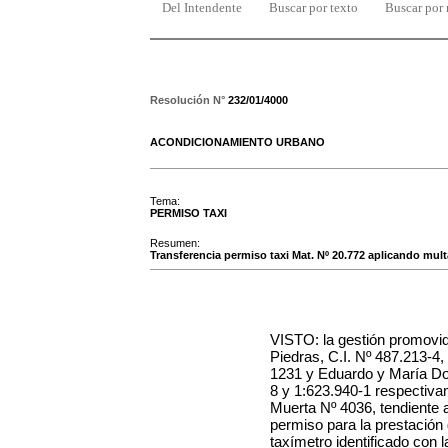
Del Intendente
Buscar por texto
Buscar por
Resolución N°
232/01/4000
ACONDICIONAMIENTO URBANO
Tema:
PERMISO TAXI
Resumen:
Transferencia permiso taxi Mat. Nº 20.772 aplicando mult
VISTO: la gestión promovid
Piedras, C.I. Nº 487.213-4,
1231
y Eduardo y María Do
8 y 1:623.940-1 respectivam
Muerta Nº 4036, tendiente a
permiso para la prestación 
taxímetro identificado con l