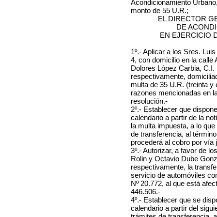
Acondicionamiento Urbano, 
monto de 55 U.R.;
EL DIRECTOR G
DE ACOND
EN EJERCICIO 
1º.- Aplicar a
los
Sres. Luis
4, con domicilio en la call
Dolores López Carbia, C.I.
respectivamente, domicilia
multa de 35 U.R. (treinta y 
razones mencionadas en la 
resolución.-
2º.- Establecer que dispone
calendario a partir de la no
la multa impuesta, a lo que
de transferencia, al términ
procederá al cobro por vía j
3º.- Autorizar, a favor de
lo
Rolin y Octavio Dube Gonzá
respectivamente
, la transf
servicio de automóviles con
Nº 20.772, al que está afe
446.506.-
4º.- Establecer que se dis
calendario a partir del sigui
trámites de transferencia, a