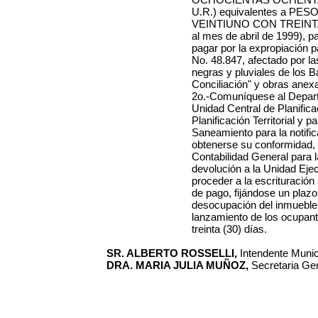
U.R.) equivalentes a P
VEINTIUNO CON TREINTA
al mes de abril de 1999), 
pagar por la expropiación 
No. 48.847, afectado por l
negras y pluviales de los B
Conciliación" y obras anex
2o.-Comuníquese al Depart
Unidad Central de Planifica
Planificación Territorial y 
Saneamiento para la notific
obtenerse su conformidad, 
Contabilidad General para l
devolución a la Unidad Eje
proceder a la escrituración
de pago, fijándose un plazo
desocupación del inmueble 
lanzamiento de los ocupantes
treinta (30) días.
SR. ALBERTO ROSSELLI,
Intendente Municip
DRA. MARIA JULIA MUÑOZ,
Secretaria Gen