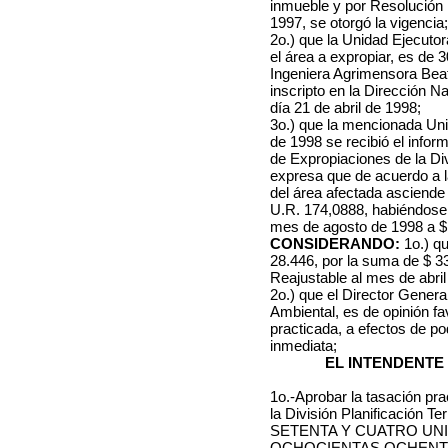
inmueble y por Resolución 
1997, se otorgó la vigencia;
2o.) que la Unidad Ejecuto
el área a expropiar, es de
Ingeniera Agrimensora Beat
inscripto en la Dirección Na
día 21 de abril de 1998;
3o.) que la mencionada Uni
de 1998 se recibió el infor
de Expropiaciones de la Divi
expresa que de acuerdo a la
del área afectada asciende
U.R. 174,0888, habiéndose 
mes de agosto de 1998 a $
CONSIDERANDO:
1o.) q
28.446, por la suma de $ 3
Reajustable al mes de abril
2o.) que el Director Gener
Ambiental, es de opinión f
practicada, a efectos de po
inmediata;
EL INTENDENTE
1o.-Aprobar la tasación pr
la División Planificación T
SETENTA Y CUATRO UN
OCHOCIENTAS OCHENTA 