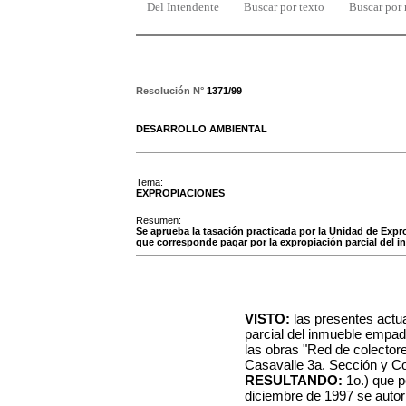
Del Intendente
Buscar por texto
Buscar por
Resolución N°
1371/99
DESARROLLO AMBIENTAL
Tema:
EXPROPIACIONES
Resumen:
Se aprueba la tasación practicada por la Unidad de Expr
que corresponde pagar por la expropiación parcial del i
VISTO:
las presentes actu
parcial del inmueble empad
las obras "Red de colectore
Casavalle 3a. Sección y Co
RESULTANDO:
1o.) que p
diciembre de 1997 se autor