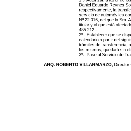
Daniel Eduardo Reynes Soiz
respectivamente
, la transf
servicio de automóviles con
Nº
22.016
, del que
la Sra. 
titular y al que está afect
485.212
.-
2º.-
Establecer que se disp
calendario a partir del sigui
trámites de transferencia, a
los mismos, quedará sin efe
3º.- Pase al Servicio de Tr
ARQ. ROBERTO VILLARMARZO,
Director