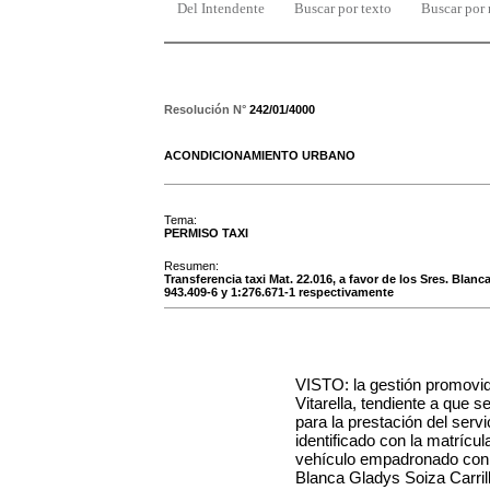
Del Intendente
Buscar por texto
Buscar por
Resolución N°
242/01/4000
ACONDICIONAMIENTO URBANO
Tema:
PERMISO TAXI
Resumen:
Transferencia taxi Mat. 22.016, a favor de los Sres. Blan
943.409-6 y 1:276.671-1 respectivamente
VISTO: la gestión promovi
Vitarella
, tendiente a que s
para la prestación del serv
identificado con la matrícu
vehículo empadronado con
Blanca Gladys Soiza Carril