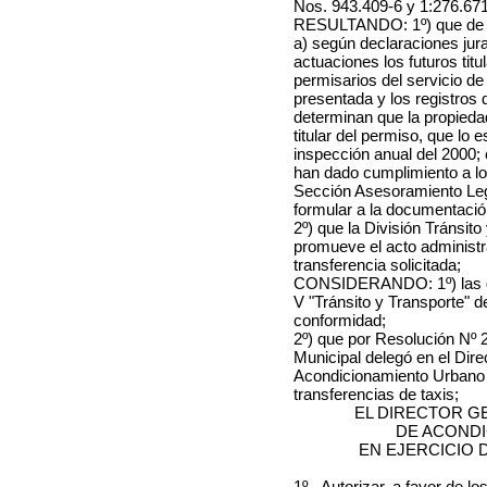
Nos. 943.409-6 y 1:276.67
RESULTANDO: 1º) que de l
a) según declaraciones jura
actuaciones los futuros titu
permisarios del servicio de
presentada y los registros
determinan que la propiedad
titular del permiso, que lo 
inspección anual del
2000
;
han dado cumplimiento a los
Sección Asesoramiento Leg
formular a la documentació
2º) que la División Tránsit
promueve el acto administra
transferencia solicitada;
CONSIDERANDO: 1º) las dis
V "Tránsito y Transporte" d
conformidad;
2º) que por Resolución Nº 2
Municipal delegó en el Dir
Acondicionamiento Urbano la
transferencias de taxis;
EL DIRECTOR G
DE ACOND
EN EJERCICIO 
1º.- Autorizar, a favor
de lo