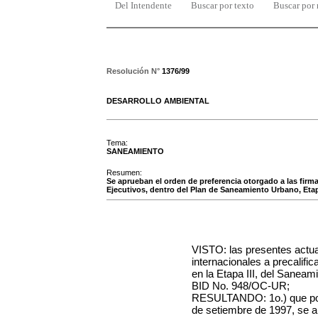
Del Intendente
Buscar por texto
Buscar por
Resolución N°
1376/99
DESARROLLO AMBIENTAL
Tema:
SANEAMIENTO
Resumen:
Se aprueban el orden de preferencia otorgado a las firma
Ejecutivos, dentro del Plan de Saneamiento Urbano, Eta
VISTO: las presentes actu
internacionales a precalif
en la
Etapa III, del Sanea
BID No. 948/OC-UR;
RESULTANDO: 1o.)
que p
de setiembre de 1997, se au