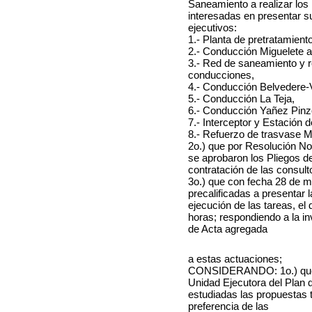
Saneamiento a realizar los
interesadas en presentar su
ejecutivos:
1.- Planta de pretratamien
2.- Conducción Miguelete 
3.- Red de saneamiento y r
conducciones,
4.- Conducción Belvedere-V
5.- Conducción La Teja,
6.- Conducción Yañez Pinz
7.- Interceptor y Estación
8.- Refuerzo de trasvase 
2o.) que por Resolución No
se aprobaron los Pliegos d
contratación de las consul
3o.) que con fecha 28 de m
precalificadas a presentar 
ejecución de las tareas, el
horas; respondiendo a la in
de Acta agregada
a estas actuaciones;
CONSIDERANDO: 1o.) que c
Unidad Ejecutora del Plan
estudiadas las propuestas t
preferencia de las