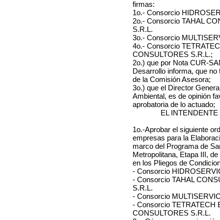
firmas:
1o.- Consorcio HIDROS
2o.- Consorcio TAHAL 
S.R.L.
3o.- Consorcio MULTISE
4o.- Consorcio TETRATE
CONSULTORES S.R.L.;
2o.) que por Nota CUR-SAN
Desarrollo informa, que no 
de la Comisión Asesora;
3o.) que el Director Gener
Ambiental, es de opinión f
aprobatoria de lo actuado;
EL INTENDENTE
1o.-Aprobar el siguiente or
empresas para la Elaboraci
marco del Programa de Sa
Metropolitana, Etapa III, de
en los Pliegos de Condicion
- Consorcio HIDROSER
- Consorcio TAHAL CON
S.R.L.
- Consorcio MULTISERV
- Consorcio TETRATECH 
CONSULTORES S.R.L.