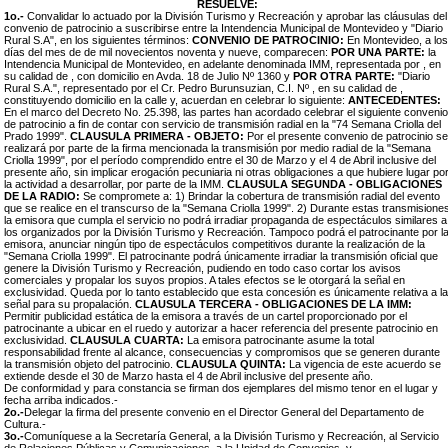
RESUELVE:
1o.-
Convalidar lo actuado por la División Turismo y Recreación y aprobar las cláusulas del
convenio de patrocinio a suscribirse entre la Intendencia Municipal de Montevideo y "Diario
Rural S.A", en los siguientes términos:
CONVENIO DE PATROCINIO:
En Montevideo, a los
días del mes de de mil novecientos noventa y nueve, comparecen:
POR UNA PARTE:
la
Intendencia Municipal de Montevideo, en adelante denominada IMM, representada por , en
su calidad de , con domicilio en Avda. 18 de Julio Nº 1360 y
POR OTRA PARTE:
"Diario
Rural S.A.", representado por el Cr. Pedro Burunsuzian, C.I. Nº , en su calidad de ,
constituyendo domicilio en la calle y, acuerdan en celebrar lo siguiente:
ANTECEDENTES:
En el marco del Decreto No. 25.398, las partes han acordado celebrar el siguiente convenio
de patrocinio a fin de contar con servicio de transmisión radial en la "74 Semana Criolla del
Prado 1999".
CLAUSULA PRIMERA - OBJETO:
Por el presente convenio de patrocinio se
realizará por parte de la firma mencionada la transmisión por medio radial de la "Semana
Criolla 1999", por el período comprendido entre el 30 de Marzo y el 4 de Abril inclusive del
presente año, sin implicar erogación pecuniaria ni otras obligaciones a que hubiere lugar po
la actividad a desarrollar, por parte de la IMM.
CLAUSULA SEGUNDA - OBLIGACIONES
DE LA RADIO:
Se compromete a: 1) Brindar la cobertura de transmisión radial del evento
que se realice en el transcurso de la "Semana Criolla 1999". 2) Durante estas transmisione
la emisora que cumpla el servicio no podrá irradiar propaganda de espectáculos similares a
los organizados por la División Turismo y Recreación. Tampoco podrá el patrocinante por l
emisora, anunciar ningún tipo de espectáculos competitivos durante la realización de la
"Semana Criolla 1999". El patrocinante podrá únicamente irradiar la transmisión oficial que
genere la División Turismo y Recreación, pudiendo en todo caso cortar los avisos
comerciales y propalar los suyos propios. A tales efectos se le otorgará la señal en
exclusividad. Queda por lo tanto establecido que esta concesión es únicamente relativa a la
señal para su propalación.
CLAUSULA TERCERA - OBLIGACIONES DE LA IMM:
Permitir publicidad estática de la emisora a través de un cartel proporcionado por el
patrocinante a ubicar en el ruedo y autorizar a hacer referencia del presente patrocinio en
exclusividad.
CLAUSULA CUARTA:
La emisora patrocinante asume la total
responsabilidad frente al alcance, consecuencias y compromisos que se generen durante
la transmisión objeto del patrocinio.
CLAUSULA QUINTA:
La vigencia de este acuerdo se
extiende desde el 30 de Marzo hasta el 4 de Abril inclusive del presente año.
De conformidad y para constancia se firman dos ejemplares del mismo tenor en el lugar y
fecha arriba indicados.-
2o.-
Delegar la firma del presente convenio en el Director General del Departamento de
Cultura.-
3o.-
Comuníquese a la Secretaría General, a la División Turismo y Recreación, al Servicio