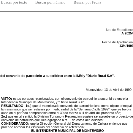
Buscar por texto
Buscar por número
Buscar por Fecha
9
Nro de Expediente
A 2025
Fecha de Aprobación
13
/
4
/
199
del convenio de patrocinio a suscribirse entre la IMM y "Diario Rural S.A".
Montevideo,
13
de
Abril
de
1999
.
VISTO:
estos obrados relacionados, con el convenio de patrocinio a suscribirse entre la
Intendencia Municipal de Montevideo, y "Diario Rural S.A";
RESULTANDO:
1o.)
que el mencionado convenio de patrocinio tiene como objeto principal
la transmisión que se realizara por medio radial de la "Semana Criolla 1999", que se llevó a
cabo en el período comprendido entre el 30 de marzo al 4 de abril del presente año;
2o.)
que en tal sentido la División Turismo y Recreación sugiere se apruebe un proyecto de
convenio de patrocinio que luce agregado a fs. 1 de estas actuaciones;
CONSIDERANDO:
que la Dirección General del Departamento de Cultura entiende que
procede aprobar las cláusulas del convenio de referencia;
EL INTENDENTE MUNICIPAL DE MONTEVIDEO