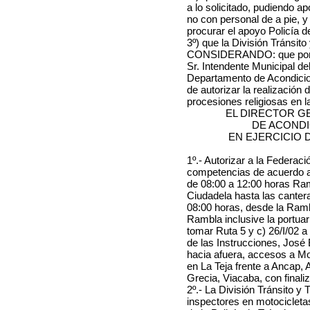
a lo solicitado, pudiendo ap
no con personal de a pie, 
procurar el apoyo Policía d
3º) que la División Tránsit
CONSIDERANDO: que por Re
Sr. Intendente Municipal de
Departamento de Acondicion
de autorizar la realización
procesiones religiosas en la
EL DIRECTOR G
DE ACOND
EN EJERCICIO 
1º.- Autorizar a la Federaci
competencias de acuerdo a l
de 08:00 a 12:00 horas Ra
Ciudadela hasta las cantera
08:00 horas, desde la Ramb
Rambla inclusive la portua
tomar Ruta 5 y c) 26/I/02 a 
de las Instrucciones, José B
hacia afuera, accesos a Mo
en La Teja frente a Ancap, 
Grecia, Viacaba, con finali
2º.- La División Tránsito y
inspectores en motocicleta