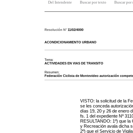
Del Intendente
Buscar por texto
Buscar por
Resolución N°
11/02/4000
ACONDICIONAMIENTO URBANO
Tema:
ACTIVIDADES EN VIAS DE TRANSITO
Resumen:
Federación Ciclista de Montevideo autorización competenc
VISTO: la solicitud de la F
se les conceda autorizació
días 19, 20 y 26 de enero d
fs. 1 del expediente Nº 31
RESULTANDO: 1º) que la C
y Recreación avala dicha so
2º) que el Servicio de Vigi