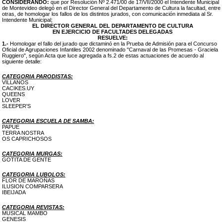
CONSIDERANDO:
que por Resolución Nº 2.471/00 de 17/VII/2000 el Intendente Municipal
de Montevideo delegó en el Director General del Departamento de Cultura la facultad, entre
otras, de homologar los fallos de los distintos jurados, con comunicación inmediata al Sr.
Intendente Municipal;
EL DIRECTOR GENERAL DEL DEPARTAMENTO DE CULTURA
EN EJERCICIO DE FACULTADES DELEGADAS
RESUELVE:
1.-
Homologar el fallo del jurado que dictaminó en la Prueba de Admisión para el Concurso
Oficial de Agrupaciones Infantiles 2002 denominado "Carnaval de las Promesas - Graciela
Ruggiero", según Acta que luce agregada a fs.2 de estas actuaciones de acuerdo al
siguiente detalle:
CATEGORIA PARODISTAS:
VILLANOS
CACIKES.UY
QUEENS
LOVER
SLEEPER'S
CATEGORIA ESCUELA DE SAMBA:
PAPUE
TERRA NOSTRA
OS CAPRICHOSOS
CATEGORIA MURGAS:
GOTITA DE GENTE
CATEGORIA LUBOLOS:
FLOR DE MAROÑAS
ILUSION COMPARSERA
IBEIJADA
CATEGORIA REVISTAS:
MUSICAL MAMBO
GENESIS