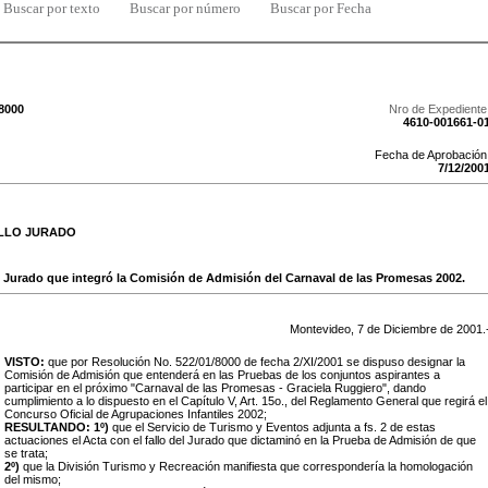
Buscar por texto
Buscar por número
Buscar por Fecha
/8000
Nro de Expediente
4610-001661-0
Fecha de Aprobación
7
/
12
/
200
LLO JURADO
l Jurado que integró la Comisión de Admisión del Carnaval de las Promesas 2002.
Montevideo,
7
de
Diciembre
de
2001
.
VISTO:
que por Resolución No. 522/01/8000 de fecha 2/XI/2001 se dispuso designar la
Comisión de Admisión que entenderá en las Pruebas de los conjuntos aspirantes a
participar en el próximo "Carnaval de las Promesas - Graciela Ruggiero", dando
cumplimiento a lo dispuesto en el Capítulo V, Art. 15o., del Reglamento General que regirá el
Concurso Oficial de Agrupaciones Infantiles 2002;
RESULTANDO:
1º)
que el Servicio de Turismo y Eventos adjunta a fs. 2 de estas
actuaciones el Acta con el fallo del Jurado que dictaminó en la Prueba de Admisión de que
se trata;
2º)
que la División Turismo y Recreación manifiesta que correspondería la homologación
del mismo;