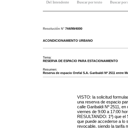
Del Intendente
Buscar por texto
Buscar por
Resolución N°
744/99/4000
ACONDICIONAMIENTO URBANO
Tema:
RESERVA DE ESPACIO PARA ESTACIONAMIENTO
Resumen:
Reserva de espacio Orefal S.A. Garibaldi Nº 2511 entre M
VISTO: la solicitud formula
una reserva de espacio par
calle Garibaldi Nº 2511, en
viernes de 9:00 a 17:00 hor
RESULTANDO: 1º) que el Ser
que puede accederse a lo so
revocable, siendo la tarifa