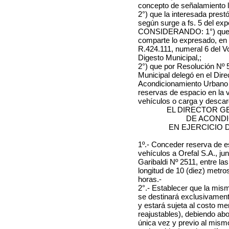
concepto de señalamiento 
2°) que la interesada prest
según surge a fs. 5 del ex
CONSIDERANDO: 1°) que la
comparte lo expresado, en a
R.424.111, numeral 6 del V
Digesto Municipal,;
2°) que por Resolución Nº 58
Municipal delegó en el Dir
Acondicionamiento Urbano l
reservas de espacio en la 
vehículos o carga y desca
EL DIRECTOR G
DE ACOND
EN EJERCICIO 
1º.- Conceder reserva de e
vehículos a Orefal S.A., jun
Garibaldi Nº 2511, entre l
longitud de 10 (diez) metro
horas.-
2°.- Establecer que la mism
se destinará exclusivamen
y estará sujeta al costo m
reajustables), debiendo ab
única vez y previo al mism