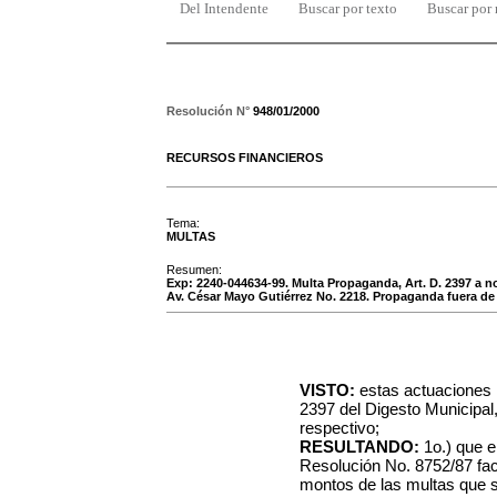
Del Intendente
Buscar por texto
Buscar por
Resolución N°
948/01/2000
RECURSOS FINANCIEROS
Tema:
MULTAS
Resumen:
Exp: 2240-044634-99. Multa Propaganda, Art. D. 2397 a
Av. César Mayo Gutiérrez No. 2218. Propaganda fuera de
VISTO:
estas actuaciones r
2397 del Digesto Municipal
respectivo;
RESULTANDO:
1o.) que e
Resolución No. 8752/87 fac
montos de las multas que s