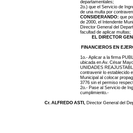
departamentales;
2o.) que el Servicio de Ing
de una multa por contraveni
CONSIDERANDO:
que po
de 2000
, el Intendente Mun
Director General del Depa
facultad de aplicar multas;
EL DIRECTOR GE
FINANCIEROS EN EJER
1o.- Aplicar a la firma
PUBL
ubicada en
Av. César Mayo
UNIDADES REAJUSTAB
contravenir lo establecido e
Municipal al colocar prop
3776
sin el permiso respect
2o.- Pase al Servicio de I
cumplimiento.-
Cr. ALFREDO ASTI,
Director General del D