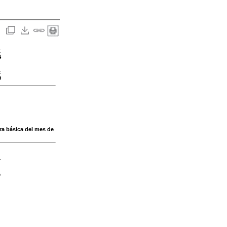
:
4
:
9
ra básica del mes de
-
o