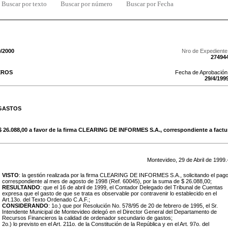
Buscar por texto
Buscar por número
Buscar por Fecha
9/2000
Nro de Expediente
27494
EROS
Fecha de Aprobación
29
/
4
/
199
 GASTOS
e $ 26.088,00 a favor de la firma CLEARING DE INFORMES S.A., correspondiente a factu
Montevideo,
29
de
Abril
de
1999
.
VISTO
: la gestión realizada por la firma CLEARING DE INFORMES S.A., solicitando el pag
correspondiente al mes de agosto de 1998 (Ref. 60045), por la suma de $ 26.088,00;
RESULTANDO
: que el 16 de abril de 1999, el Contador Delegado del Tribunal de Cuentas
expresa que el gasto de que se trata es observable por contravenir lo establecido en el
Art.13o. del Texto Ordenado C.A.F.;
CONSIDERANDO
: 1o.) que por Resolución No. 578/95 de 20 de febrero de 1995, el Sr.
Intendente Municipal de Montevideo delegó en el Director General del Departamento de
Recursos Financieros la calidad de ordenador secundario de gastos;
2o.) lo previsto en el Art. 211o. de la Constitución de la República y en el Art. 97o. del