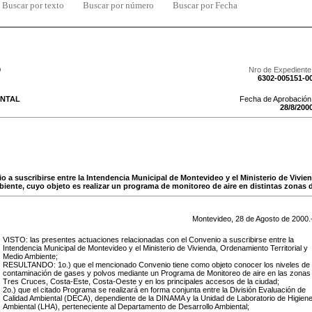
Buscar por texto
Buscar por número
Buscar por Fecha
0
Nro de Expediente
6302-005151-0
NTAL
Fecha de Aprobación
28
/
8
/
200
o a suscribirse entre la Intendencia Municipal de Montevideo y el Ministerio de Vivi
mbiente, cuyo objeto es realizar un programa de monitoreo de aire en distintas zonas
Montevideo,
28
de
Agosto
de
2000
.
VISTO: las presentes actuaciones relacionadas con el Convenio a suscribirse entre la
Intendencia Municipal de Montevideo y el Ministerio de Vivienda, Ordenamiento Territorial y
Medio Ambiente;
RESULTANDO: 1o.) que el mencionado Convenio tiene como objeto conocer los niveles de
contaminación de gases y polvos mediante un Programa de Monitoreo de aire en las zonas
Tres Cruces, Costa-Este, Costa-Oeste y en los principales accesos de la ciudad;
2o.) que el citado Programa se realizará en forma conjunta entre la División Evaluación de
Calidad Ambiental (DECA), dependiente de la DINAMA y la Unidad de Laboratorio de Higien
Ambiental (LHA), perteneciente al Departamento de Desarrollo Ambiental;