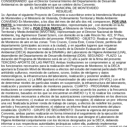
CONSIDERANDO: que el Director General Interino del Departamento de Desarrollo
Ambiental es de opinión favorable en que se celebre dicho Convenio;
EL INTENDENTE MUNICIPAL DE MONTEVIDEO
RESUELVE:
1o.-Aprobar el siguiente Proyecto de Convenio a suscribirse entre la Intendencia Municipal
de Montevideo y el Ministerio de Vivienda, Ordenamiento Territorial y Medio Ambiente:
CONVENIO En Montevideo, a los días del mes de del año dos mil, comparecen,
POR UNA
PARTE:
la Intendencia Municipal de Montevideo, representada por , con domicilio en la Av.
18 de Julio No. 1360 y,
POR OTRA PARTE:
el Ministerio de Vivienda, Ordenamiento
Territorial y Medio Ambiente (MVOTMA), representado por el Director Nacional de Medio
Ambiente, Ing. Agrimensor Daniel Sztern, con domicilio en la calle Rincón No. 422, 5º Piso,
quienes acuerdan la celebración del presente: PRIMERO - OBJETO: Realizar un Programa
de Monitoreo de aire en las zonas: Tres Cruces, Costa-Este, Costa-Oeste, periferia del
departamento (principales accesos a la ciudad), y en aquellos lugares que requieran
especial interés. El mismo se realizará a través de la División Evaluación de Calidad
Ambiental (DECA) dependiente de la DINAMA y del Laboratorio de Higiene Ambiental (LHA),
dependiente del Departamento de Desarrollo Ambiental (DDA). SEGUNDO - PLAZO: La
duración del Programa de Monitoreo será de un (1) año a partir de la firma del presente.
TERCERO-APORTE DE LAS PARTES: Ambas Instituciones se comprometen a: a) asignar
los funcionarios necesarios para la realización del Programa de Monitoreo; b) la DECA
aportará la Estación Móvil de Monitoreo a efectos del estudio del material particulado PM-10
anhídrido sulfuroso, monóxido de carbono, ozono, óxidos de nitrógeno y datos
meteorológicos, la infraestructura del laboratorio, realización y posterior análisis de
monitores pasivos; c) La IMM aportará el muestreador de alto volumen (HI-VOL) con el fin
de determinar niveles de partículas totales en suspensión, la infraestructura del laboratorio,
realización y posterior análisis de monitores pasivos. CUARTO - PROGRAMA: Ambas
instituciones se comprometen a: a) determinar de común acuerdo los puntos y la frecuenci
de monitoreo, basados en los que se encuentran en ANEXO I y II; b) realizar los contactos
institucionales necesarios a efectos de las autorizaciones correspondientes en los diversos
puntos de muestreo; c) evaluar en conjunto los datos recogidos; d) elaborar un pre- inform
una vez finalizada la primer ronda de trabajo de campo, a efectos de redefinir los puntos,
período y frecuencia del monitoreo; e) elaborar un informe final al vencimiento del plazo
establecido. QUINTO - GRUPO DE SEGUIMIENTO: Durante la vigencia del presente
Convenio, ambas partes realizarán en forma trimestral el seguimiento de la ejecución del
Programa de Monitoreo de Aire a través de los técnicos que designe el Laboratorio de
Higiene Ambiental conjuntamente con los técnicos designados por la DECA, debiendo
informar a sus respectivas autoridades jerárquicas sobre ella, pudiendo implementar