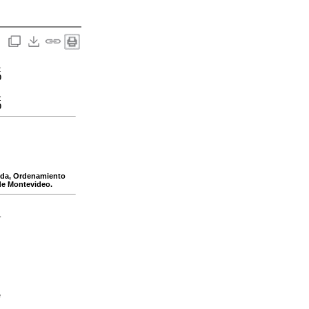
:
0
:
0
enda, Ordenamiento
 de Montevideo.
-
e