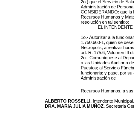
2o.) que el Servicio de Sal
Administración de Personal
CONSIDERANDO: que la Di
Recursos Humanos y Materi
resolución en tal sentido;
EL INTENDENTE
1o.- Autorizar a la funciona
1.750.660-1, quien se dese
Necrópolis, a realizar hora
art. R. 175.6, Volumen III d
2o.- Comuníquese al Depa
a las Unidades Auditoría d
Puestos; al Servicio Fúnebr
funcionaria; y pase, por su
Administración de
Recursos Humanos, a sus 
ALBERTO ROSSELLI,
Intendente Municipal.
DRA. MARIA JULIA MUÑOZ,
Secretaria Gen