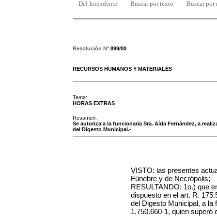
Del Intendente
Buscar por texto
Buscar por
Resolución N°
899/00
RECURSOS HUMANOS Y MATERIALES
Tema:
HORAS EXTRAS
Resumen:
Se autoriza a la funcionaria Sra. Aída Fernández, a realiz
del Digesto Municipal.-
VISTO: las presentes actua
Fúnebre y de Necrópolis;
RESULTANDO: 1o.) que en l
dispuesto en el art. R. 175.
del Digesto Municipal, a la
1.750.660-1, quien superó e