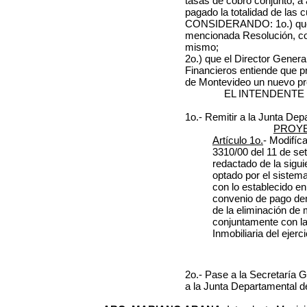
tasas de cobro conjunto, a
pagado la totalidad de las c
CONSIDERANDO: 1o.) que se
mencionada Resolución, co
mismo;
2o.) que el Director Gener
Financieros entiende que p
de Montevideo un nuevo pr
EL INTENDENTE
1o.- Remitir a la Junta Dep
PROY
Artículo 1o.
- Modifíca
3310/00 del 11 de se
redactado de la sigui
optado por el sistem
con lo establecido en
convenio de pago den
de la eliminación de
conjuntamente con la
Inmobiliaria del ejerc
2o.- Pase a la Secretaría 
a la Junta Departamental d