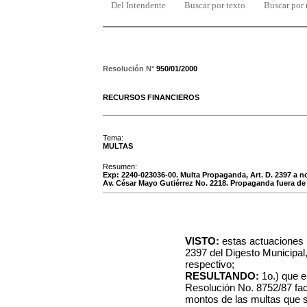
Del Intendente
Buscar por texto
Buscar por
Resolución N°
950/01/2000
RECURSOS FINANCIEROS
Tema:
MULTAS
Resumen:
Exp: 2240-023036-00. Multa Propaganda, Art. D. 2397 a
Av. César Mayo Gutiérrez No. 2218. Propaganda fuera de
VISTO:
estas actuaciones r
2397 del Digesto Municipal
respectivo;
RESULTANDO:
1o.) que e
Resolución No. 8752/87 fac
montos de las multas que s