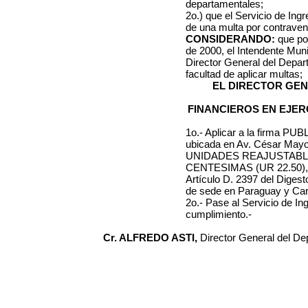
departamentales;
2o.) que el Servicio de Ing
de una multa por contraveni
CONSIDERANDO:
que po
de 2000
, el Intendente Mun
Director General del Depa
facultad de aplicar multas;
EL DIRECTOR GE
FINANCIEROS EN EJER
1o.- Aplicar a la firma
PUBL
ubicada en
Av. César Mayo
UNIDADES REAJUSTAB
CENTESIMAS (UR 22.50)
Artículo D. 2397 del Diges
de sede en Paraguay y Car
2o.- Pase al Servicio de I
cumplimiento.-
Cr. ALFREDO ASTI,
Director General del D