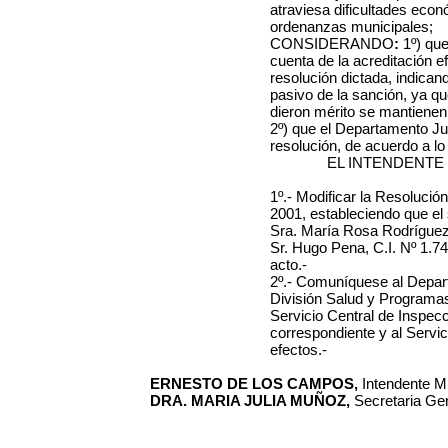
atraviesa dificultades eco
ordenanzas municipales;
CONSIDERANDO
:
1º) que
cuenta de la acreditación ef
resolución dictada, indica
pasivo de la sanción, ya qu
dieron mérito se mantienen
2º) que el Departamento Ju
resolución, de acuerdo a l
EL INTENDENTE
1º.- Modificar la
Resolución
2001, estableciendo que el 
Sra. María Rosa Rodríguez O
Sr.
Hugo Pena, C.I. Nº 1.74
acto.
-
2º.- Comuníquese al Depart
División Salud y Programas
Servicio Central de Inspecc
correspondiente y al Servic
efectos.-
ERNESTO DE LOS CAMPOS,
Intendente Mu
DRA. MARIA JULIA MUÑOZ,
Secretaria Gen