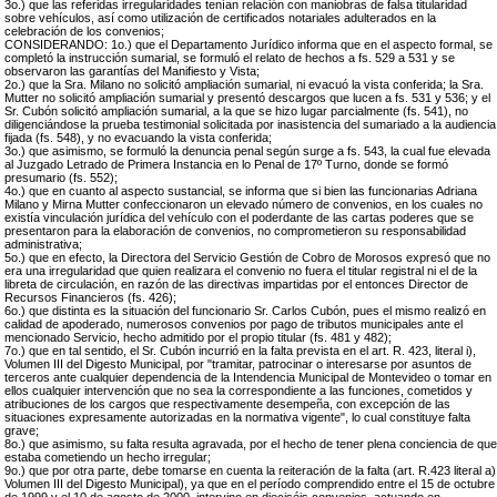
3o.) que las referidas irregularidades tenían relación con maniobras de falsa titularidad
sobre vehículos, así como utilización de certificados notariales adulterados en la
celebración de los convenios;
CONSIDERANDO: 1o.) que el Departamento Jurídico informa que en el aspecto formal, se
completó la instrucción sumarial, se formuló el relato de hechos a fs. 529 a 531 y se
observaron las garantías del Manifiesto y Vista;
2o.) que la Sra. Milano no solicitó ampliación sumarial, ni evacuó la vista conferida; la Sra.
Mutter no solicitó ampliación sumarial y presentó descargos que lucen a fs. 531 y 536; y el
Sr. Cubón solicitó ampliación sumarial, a la que se hizo lugar parcialmente (fs. 541), no
diligenciándose la prueba testimonial solicitada por inasistencia del sumariado a la audiencia
fijada (fs. 548), y no evacuando la vista conferida;
3o.) que asimismo, se formuló la denuncia penal según surge a fs. 543, la cual fue elevada
al Juzgado Letrado de Primera Instancia en lo Penal de 17º Turno, donde se formó
presumario (fs. 552);
4o.) que en cuanto al aspecto sustancial, se informa que si bien las funcionarias Adriana
Milano y Mirna Mutter confeccionaron un elevado número de convenios, en los cuales no
existía vinculación jurídica del vehículo con el poderdante de las cartas poderes que se
presentaron para la elaboración de convenios, no comprometieron su responsabilidad
administrativa;
5o.) que en efecto, la Directora del Servicio Gestión de Cobro de Morosos expresó que no
era una irregularidad que quien realizara el convenio no fuera el titular registral ni el de la
libreta de circulación, en razón de las directivas impartidas por el entonces Director de
Recursos Financieros (fs. 426);
6o.) que distinta es la situación del funcionario Sr. Carlos Cubón, pues el mismo realizó en
calidad de apoderado, numerosos convenios por pago de tributos municipales ante el
mencionado Servicio, hecho admitido por el propio titular (fs. 481 y 482);
7o.) que en tal sentido, el Sr. Cubón incurrió en la falta prevista en el art. R. 423, literal i),
Volumen III del Digesto Municipal, por "tramitar, patrocinar o interesarse por asuntos de
terceros ante cualquier dependencia de la Intendencia Municipal de Montevideo o tomar en
ellos cualquier intervención que no sea la correspondiente a las funciones, cometidos y
atribuciones de los cargos que respectivamente desempeña, con excepción de las
situaciones expresamente autorizadas en la normativa vigente", lo cual constituye falta
grave;
8o.) que asimismo, su falta resulta agravada, por el hecho de tener plena conciencia de que
estaba cometiendo un hecho irregular;
9o.) que por otra parte, debe tomarse en cuenta la reiteración de la falta (art. R.423 literal a)
Volumen III del Digesto Municipal), ya que en el período comprendido entre el 15 de octubre