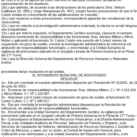
de 1999 y el 10 de agosto de 2000, intervino en dieciséis convenios, actuando en
representación de los deudores;
10o.) que además, de acuerdo a las declaraciones de los particulares Sres. Nelson
Gallinares (fs. 399) y Jorge Marquesqui (fs. 467), surgen fuertes presunciones de que el Sr
Cubón estaba en conocimiento de las adulteraciones en cuestión;
11o.) que respecto a estas presunciones, correspondería aguardar las resultancias de la
causa penal;
12o.) que en relación a la investigación administrativa ordenada, la misma no arrojó ninguna
otra irregularidad;
13o.) que por todo lo expuesto, el Departamento Jurídico aconseja, clausurar el sumario
dispuesto exonerando de responsabilidad a las funcionarias Sras. Adriana Milano y Mirna
Mutter y aplicando al funcionario Sr. Carlos Cubón una sanción de 6 (seis) meses de
suspensión sin goce de sueldo, concluir la investigación administrativa de referencia sin
atribución de responsabilidades funcionales, y encomendar a la Unidad Sumarios la
vigilancia del presumario radicado en el Juzgado Letrado de Primera Instancia en lo Penal
del 17º Turno;
14o.) que la Dirección General del Departamento de Recursos Humanos y Materiales
estima
procedente dictar resolución en tal sentido;
EL INTENDENTE MUNICIPAL DE MONTEVIDEO
RESUELVE:
1o.- Dar por concluido el sumario administrativo dispuesto por Resolución Nº 2116/01, de 1
de junio de 2001.-
2o.- Exonerar de responsabilidad a las funcionarias Sras. Adriana Milano, C.I. Nº 1.515.424
y Mirna Mutter, C.I. Nº 1.110.687.-
3o.- Sancionar con 6 (seis) meses de suspensión sin goce de sueldo, al funcionario Sr.
Carlos Cubón, C.I. Nº 1.048.527.-
4o.- Dar por concluida la investigación administrativa dispuesta por la Resolución de
referencia, sin atribución de responsabilidades funcionales.-
5o.- Encomendar a la Unidad Sumarios del Departamento Jurídico, la vigilancia del
presumario radicado en el Juzgado Letrado de Primera Instancia en lo Penal de 17º Turno.-
6o.- Comuníquese al Departamento de Recursos Financieros; a la División Administración
Fiscal; a las Unidades Auditoría de Personal, Valoración de Puestos y Empleos; a los
Servicios de Liquidación de Haberes, Administración de Recursos Humanos y Gestión de
Cobro de Morosos; y pase, por su orden, al Central de Inspección General, para
notificación a los interesados y a la Unidad Sumarios del Departamento Jurídico, a los