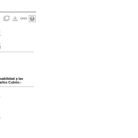
:
1
:
2
abilidad a las
arlos Cubón.-
-
a