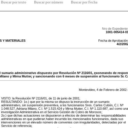
Buscar por texto
Buscar por número
Buscar por Fecha
Nro de Expediente
1001-005414-0
 Y MATERIALES
Fecha de Aprobación
4
/
2
/
200
l sumario administrativo dispuesto por Resolución Nº 2116/01, exonerando de respons
Milano y Mirna Mutter, y sancionando con 6 meses de suspensión al funcionario Sr. C
Montevideo,
4
de
Febrero
de
2002
.
VISTO: la Resolución Nº 2116/01, de 11 de junio de 2001;
RESULTANDO: 1o.) que por la misma se dispuso la instrucción de un sumario
administrativo, sin suspensión preventiva, a los funcionarios Sres. Carlos Cubón, C.I. Nº
1.048.527, Adriana Milano, C.I. Nº 1.515.424 y Mirna Mutter, C.I. Nº 1.110.687, así como un
investigación Administrativa en el Servicio Gestión de Cobro de Morosos;
2o.) que dichas actuaciones se dispusieron a efectos de determinar las responsabilidades
administrativas en que pudieran haber incurrido los mencionados funcionarios, dada sus
intervenciones en un elevado número de convenios con irregularidades, detectadas por el
Servicio de referencia;