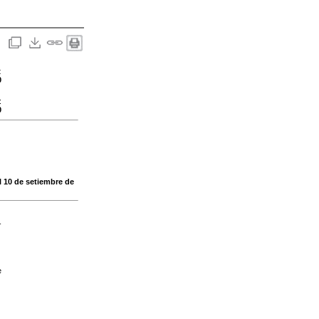
:
0
:
0
al 10 de setiembre de
-
e