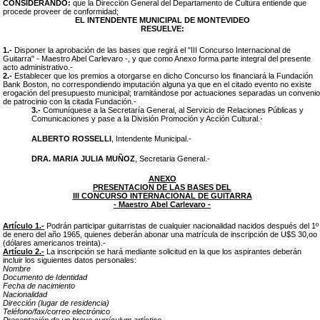
CONSIDERANDO:
que la Dirección General del Departamento de Cultura entiende que
procede proveer de conformidad;
EL INTENDENTE MUNICIPAL DE MONTEVIDEO
RESUELVE:
1.-
Disponer la aprobación de las bases que regirá el "III Concurso Internacional de
Guitarra" - Maestro Abel Carlevaro -, y que como Anexo forma parte integral del presente
acto administrativo.-
2.-
Establecer que los premios a otorgarse en dicho Concurso los financiará la Fundación
Bank Boston, no correspondiendo imputación alguna ya que en el citado evento no existe
erogación del presupuesto municipal; tramitándose por actuaciones separadas un convenio
de patrocinio con la citada Fundación.-
3.-
Comuníquese a la Secretaría General, al Servicio de Relaciones Públicas y
Comunicaciones y pase a la División Promoción y Acción Cultural.-
ALBERTO ROSSELLI
, Intendente Municipal.-
DRA. MARIA JULIA MUÑOZ
, Secretaria General.-
ANEXO
PRESENTACION DE LAS BASES DEL
III CONCURSO INTERNACIONAL DE GUITARRA
- Maestro Abel Carlevaro -
Artículo 1.-
Podrán participar guitarristas de cualquier nacionalidad nacidos después del 1º
de enero del año 1965, quienes deberán abonar una matrícula de inscripción de U$S 30,oo
(dólares americanos treinta)
.-
Artículo 2.-
La inscripción se hará mediante solicitud en la que los aspirantes deberán
incluir los siguientes datos personales:
Nombre
Documento de Identidad
Fecha de nacimiento
Nacionalidad
Dirección (lugar de residencia)
Teléfono/fax/correo electrónico