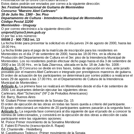
Presentación de un breve currículum artístico
Estos datos podrán ser enviados por correo a la siguiente dirección:
3er. Festival Internacional de Guitarra de Montevideo
Concurso "Maestro Abel Carlevaro"
18 de Julio No. 1360 - 3er. Piso
Departamento de Cultura - Intendencia Municipal de Montevideo
Código Postal 11200
Montevideo - Uruguay
O por correo electrónico a la siguiente dirección:
uniprod@piso3.imm.gub.uy
O por fax a los números:
00598 2 - 900 7353 int. 13
La fecha límite para presentar la solicitud es el día jueves 24 de agosto de 2000, hasta las
18.00 Hrs.
La fecha límite para el pago de la matrícula de inscripción para los residentes en
Montevideo es el día 1º de setiembre de 2000, hasta las 18.00 Hrs. en la oficina de
Producción del Departamento de Cultura en el 3er. piso de la Intendencia Municipal de
Montevideo. Los no residentes podrán efectuar dicho pago hasta el día 3 de setiembre de
2000 a las 15.00 Hrs.. en la Sala Zitarrosa, ubicada en la Av. 18 de Julio No. 1008.-
Artículo 3.-
El Concurso se divide en tres fases, todas de ejecución en vivo, ante jurado
presidido por el maestro Abel Carlevaro e integrado por prestigiosos maestros de guitarra.
El orden de actuación de los participantes se determinará por sorteo público a realizarse el
lunes 29 de agosto a las 17.00 Hrs. en el Departamento de Cultura de la Intendencia
Municipal de Montevideo.-
Artículo 4.-
La primera fase se realizará en Montevideo desde el día 4 de setiembre de
2000. Los aspirantes deberán ejecutar las siguientes obras:
Carlevaro, Abel "Scherzino" (Nº 2 de Preludios Americanos)
Ed. Barry, Buenos Aires
M. Giuliani Primer movimiento de la Sonata Op. 15
El orden de ejecución de las obras en todas las fases queda a criterio del participante.
El jurado seleccionará un máximo de 20 participantes quienes pasarán a la segunda fase.-
Artículo 5.-
La segunda fase comenzará al día siguiente de que el jurado de a conocer la
nómina de seleccionados, y consistirá en la ejecución de dos obras a elección de cada
participante entre las siguientes opciones:
M. Ponce Primer movimiento de la Sonatina Meridional
E. Fabini El Poncho (transcripción A. Rapat)
Ed. Chanterelle - Heidelberg
M. Castelnuovo Tedesco -Primer movimiento de la Sonata