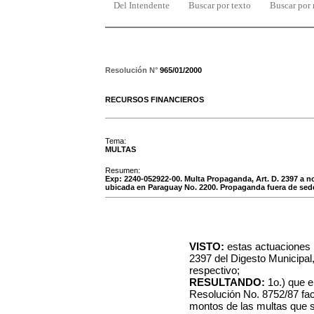
Del Intendente
Buscar por texto
Buscar por
Resolución N°
965/01/2000
RECURSOS FINANCIEROS
Tema:
MULTAS
Resumen:
Exp: 2240-052922-00. Multa Propaganda, Art. D. 2397 a
ubicada en Paraguay No. 2200. Propaganda fuera de sede 
VISTO:
estas actuaciones r
2397 del Digesto Municipal
respectivo;
RESULTANDO:
1o.) que e
Resolución No. 8752/87 fac
montos de las multas que s