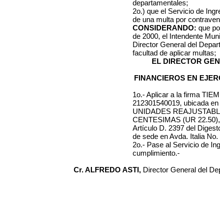
departamentales;
2o.) que el Servicio de Ing
de una multa por contraveni
CONSIDERANDO:
que po
de 2000
, el Intendente Mun
Director General del Depa
facultad de aplicar multas;
EL DIRECTOR GE
FINANCIEROS EN EJER
1o.- Aplicar a la firma
TIEM
212301540019
, ubicada e
UNIDADES REAJUSTAB
CENTESIMAS (UR 22.50)
Artículo D. 2397 del Diges
de sede en Avda. Italia No.
2o.- Pase al Servicio de I
cumplimiento.-
Cr. ALFREDO ASTI,
Director General del D