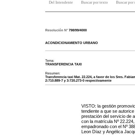
Del Intendente
Buscar por texto
Buscar por
Resolución N°
798/99/4000
ACONDICIONAMIENTO URBANO
Tema:
TRANSFERENCIA TAXI
Resumen:
Transferencia taxi Mat. 22.224, a favor de los Sres. Fabi
2:710.889-7 y 3:720.273-0 respectivamente
VISTO: la gestión promovi
tendiente a que se autorice
prestación del servicio de 
con la matrícula Nº
22.224
empadronado con el Nº
38
Leon Díaz y Angélica Jacqu