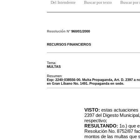
Del Intendente
Buscar por texto
Buscar por
Resolución N°
960/01/2000
RECURSOS FINANCIEROS
Tema:
MULTAS
Resumen:
Exp: 2240-038556-00. Multa Propaganda, Art. D. 2397 a
en Gran Líbano No. 1491. Propaganda en sede.
VISTO:
estas actuaciones r
2397 del Digesto Municipal
respectivo;
RESULTANDO:
1o.) que e
Resolución No. 8752/87 fac
montos de las multas que s