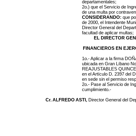
departamentales;
2o.) que el Servicio de Ing
de una multa por contraveni
CONSIDERANDO:
que po
de 2000
, el Intendente Mun
Director General del Depa
facultad de aplicar multas;
EL DIRECTOR GE
FINANCIEROS EN EJER
1o.- Aplicar a la firma
DOÑA
ubicada en
Gran Líbano No
REAJUSTABLES
QUINCE 
en el Artículo D. 2397 del 
en sede
sin el permiso resp
2o.- Pase al Servicio de I
cumplimiento.-
Cr. ALFREDO ASTI,
Director General del D