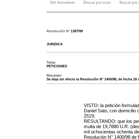
Del Intendente
Buscar por texto
Buscar por
Resolución N°
1387/99
JURIDICA
Tema:
PETICIONES
Resumen:
Se deja sin efecto la Resolución N° 1400/98, de fecha 18 
VISTO: la petición formula
Daniel Sato, con domicilio c
2519;
RESULTANDO: que los petici
multa de 19,7880 U.R. (die
mil ochocientas ochenta di
Resolución N° 1400/98 de f