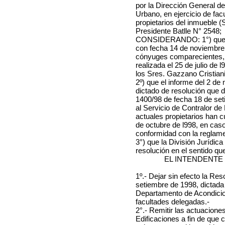
por la Dirección General 
Urbano, en ejercicio de fac
propietarios del inmueble (
Presidente Batlle N° 2548;
CONSIDERANDO: 1°)
que
con fecha 14 de noviembre d
cónyuges comparecientes, p
realizada el 25 de julio de 
los Sres. Gazzano Cristiani
2º) que el informe del 2 de
dictado de resolución que d
1400/98 de fecha 18 de set
al Servicio de Contralor de
actuales propietarios han c
de octubre de l998, en caso
conformidad con la reglame
3°) que la División Jurídic
resolución en el sentido que
EL INTENDENTE
1º.- Dejar sin efecto la Re
setiembre de 1998, dictada 
Departamento de Acondicio
facultades delegadas.-
2°.- Remitir las actuaciones
Edificaciones a fin de que 