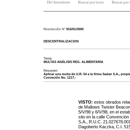
Del Intendente
Buscar por texto
Buscar por
Resolución N°
915/01/3000
DESCENTRALIZACION
Tema:
MULTAS ANÁLISIS REG. ALIMENTARIA
Resumen:
Aplicar una multa de U.R. 54 a la firma Sadan S.A., propi
Conveción No. 1217.-
VISTO:
estos obrados rela
de Mallows Twister Beacon 
5/V/98 y 6/V/98, en el esta
sito en la calle Convención
S.A., R.U.C. 21.027678.001
Dagoberto Kaczka, C.I. 515.