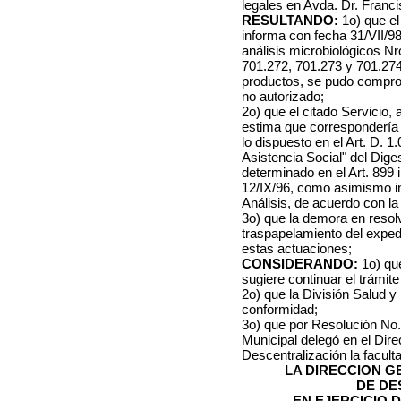
legales en Avda. Dr. Franc
RESULTANDO:
1o) que el
informa con fecha 31/VII/98
análisis microbiológicos Nr
701.272, 701.273 y 701.27
productos, se pudo compro
no autorizado;
2o) que el citado Servicio,
estima que correspondería a
lo dispuesto en el Art. D. 
Asistencia Social" del Dige
determinado en el Art. 899 
12/IX/96, como asimismo in
Análisis, de acuerdo con la
3o) que la demora en resolv
traspapelamiento del exped
estas actuaciones;
CONSIDERANDO:
1o)
qu
sugiere continuar el trámit
2o) que la División Salud 
conformidad;
3o) que por Resolución No. 
Municipal delegó en el Dir
Descentralización la facult
LA DIRECCION 
DE DE
EN EJERCICIO 