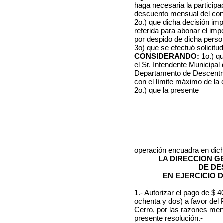
haga necesaria la particip
descuento mensual del con
2o.) que dicha decisión im
referida para abonar el imp
por despido de dicha perso
3o) que se efectuó solicitu
CONSIDERANDO:
1o.) qu
el Sr. Intendente Municipal
Departamento de Descentral
con el límite máximo de la 
2o.) que la presente
operación encuadra en dic
LA DIRECCION 
DE DE
EN EJERCICIO 
1.- Autorizar el pago de $
ochenta y dos) a favor del P
Cerro, por las razones menc
presente resolución.-