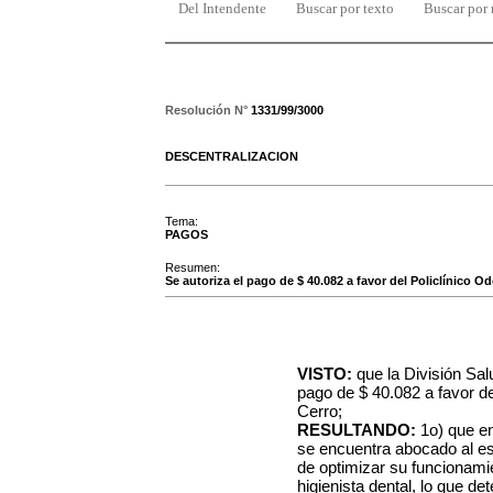
Del Intendente
Buscar por texto
Buscar por
Resolución N°
1331/99/3000
DESCENTRALIZACION
Tema:
PAGOS
Resumen:
Se autoriza el pago de $ 40.082 a favor del Policlínico Od
VISTO:
que la División Sal
pago de $ 40.082 a favor del
Cerro;
RESULTANDO:
1o) que en
se encuentra abocado al e
de optimizar su funcionamie
higienista dental, lo que d