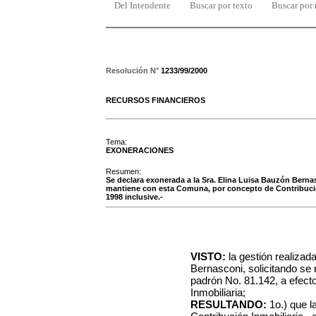
Del Intendente
Buscar por texto
Buscar por
Resolución N°
1233/99/2000
RECURSOS FINANCIEROS
Tema:
EXONERACIONES
Resumen:
Se declara exonerada a la Sra. Elina Luisa Bauzón Berna
mantiene con esta Comuna, por concepto de Contribución 
1998 inclusive.-
VISTO:
la gestión realizad
Bernasconi, solicitando se 
padrón No. 81.142, a efecto
Inmobiliaria;
RESULTANDO:
1o.) que 