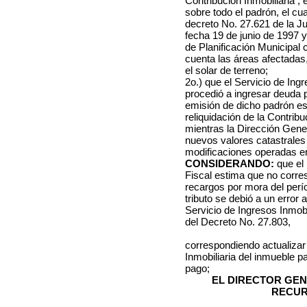
Contribución Inmobiliaria ,
sobre todo el padrón,
el cu
decreto No. 27.621 de la 
fecha 19 de junio de 1997 
de Planificación Municipal 
cuenta las áreas afectadas,
el solar de terreno
;
2o.) que el Servicio de Ing
procedió a ingresar deuda po
emisión de dicho padrón est
reliquidación de la Contribu
mientras la Dirección Gener
nuevos valores catastrale
modificaciones operadas en
CONSIDERANDO:
que el 
Fiscal estima que no corre
recargos por mora del perí
tributo se debió a un error 
Servicio de Ingresos Inmobil
del Decreto No. 27.803,
correspondiendo actualizar
Inmobiliaria del inmueble p
pago;
EL DIRECTOR GE
RECUR