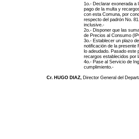
1o.- Declarar exonerada a 
pago de la multa y recarg
con esta Comuna, por conce
respecto del padrón No. 81.
inclusive.-
2o.- Disponer que las suma
de Precios al Consumo (IPC
3o.- Establecer un plazo de 
notificación de la presente
lo adeudado. Pasado este p
recargos establecidos por l
4o.- Pase al Servicio de In
cumplimiento.-
Cr. HUGO DIAZ,
Director General del Depar