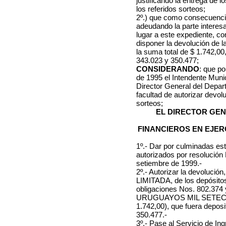
justificando la entrega de 
los referidos sorteos;
2º.) que como consecuenci
adeudando la parte interes
lugar a este expediente, c
disponer la devolución de l
la suma total de $ 1.742,0
343.023 y 350.477;
CONSIDERANDO
: que po
de 1995 el Intendente Muni
Director General del Depa
facultad de autorizar devol
sorteos
;
EL DIRECTOR GE
FINANCIEROS EN EJER
1º.- Dar por culminadas est
autorizados por resolución
setiembre de 1999.-
2º.- Autorizar la devolució
LIMITADA, de los depósitos
obligaciones Nos. 802.374
URUGUAYOS MIL SETEC
1.742,00), que fuera depos
350.477.-
3º.- Pase al Servicio de I