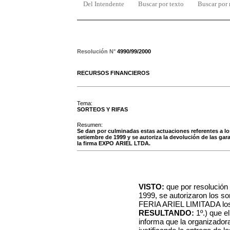
Del Intendente
Buscar por texto
Buscar por
Resolución N°
4990/99/2000
RECURSOS FINANCIEROS
Tema:
SORTEOS Y RIFAS
Resumen:
Se dan por culminadas estas actuaciones referentes a lo
setiembre de 1999 y se autoriza la devolución de las gara
la firma EXPO ARIEL LTDA.
VISTO:
que por resolución
1999, se autorizaron los s
FERIA ARIEL LIMITADA los 
RESULTANDO:
1º.) que e
informa que la organizadora 