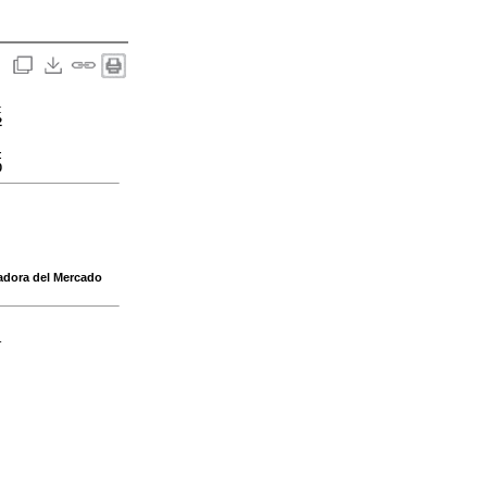
:
2
:
0
adora del Mercado
-