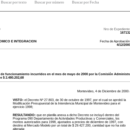
Buscar por texto
Buscar por número
Buscar por Fecha
0
Nro de Expediente
16713
MICO E INTEGRACION
Fecha de Aprobación
4
/
12
/
200
s de funcionamiento incurridos en el mes de mayo de 2000 por la Comisión Administr
e $ 2.480.202,68
Montevideo,
4
de
Diciembre
de
2000
.
VISTO:
el Decreto Nº 27.803, de 30 de octubre de 1997, por el cual se aprobó la
Modificación Presupuestal de la Intendencia Municipal de Montevideo para el
ejercicio 1998;
RESULTANDO:
que en planilla anexa a dicho Decreto se incluyó dentro del
Programa 090 Departamento de Actividades Productivas y Comerciales, los
montos autorizados para 1998, ajustados a precios de diciembre de 1997, con
destino al Mercado Modelo por un total de $ 29.427.200, cantidad que no ha sido
alterada;