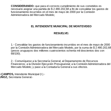
CONSIDERANDO:
que para el correcto cumplimiento de sus cometidos es
necesario asignar una partida de $ 2.480.202,68 a fin de convalidar los gastos de
funcionamiento incurridos en el mes de mayo de 2000 por la Comisión
Administradora del Mercado Modelo;
EL INTENDENTE MUNICIPAL DE MONTEVIDEO
RESUELVE:
1.- Convalidar los gastos de funcionamiento incurridos en el mes de mayo de 2000
por la Comisión Administradora del Mercado Modelo, por la suma de $ 2.480.202,68
(pesos uruguayos dos millones cuatrocientos ochenta mil doscientos dos con
68/100).
2.- Comuníquese a la Secretaría General; al Departamento de Recursos
Financieros; a la División Ejecución Presupuestal; a la Comisión Administradora del
Mercado Modelo; y pase a la Contaduría General a sus efectos.
S CAMPOS,
Intendente Municipal (I.).-
MUÑOZ,
Secretaria General.-