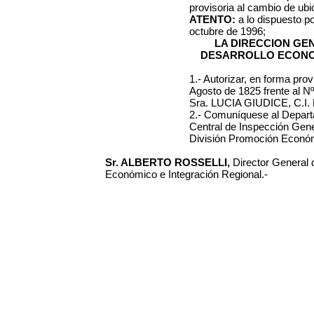
provisoria al cambio de ubic
ATENTO:
a
lo dispuesto p
octubre de 1996;
LA DIRECCION GE
DESARROLLO ECONO
1.- Autorizar,
en forma provi
Agosto de 1825 frente al Nº 
Sra. LUCIA GIUDICE, C.I. 
2.- Comuníquese al Departa
Central de Inspección Gener
División Promoción Económ
Sr. ALBERTO ROSSELLI,
Director General 
Económico e Integración Regional.-