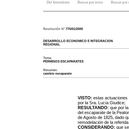
Del Intendente
Buscar por texto
Buscar por
Resolución N°
775/01/2500
DESARROLLO ECONOMICO E INTEGRACION
REGIONAL
Tema:
PERMISOS ESCAPARATES
Resumen:
cambio escaparate
VISTO:
estas actuaciones 
por la Sra. Lucía Giudice;
RESULTANDO:
que por la
del escaparate de la Peato
de Agosto de 1825, dado qu
remodelación de la referida
CONSIDERANDO:
que se