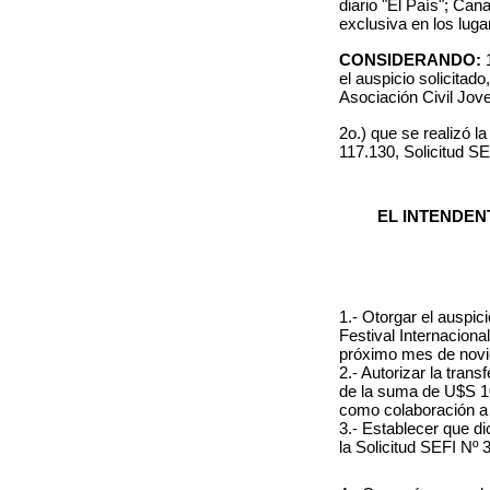
diario "El País"; Can
exclusiva en los luga
CONSIDERANDO:
el auspicio solicitad
Asociación Civil Jov
2o.) que se realizó l
117.130, Solicitud SE
EL INTENDEN
1.- Otorgar el auspic
Festival Internacion
próximo mes de nov
2.- Autorizar la tran
de la suma de U$S 10
como colaboración a l
3.- Establecer que d
la Solicitud SEFI Nº 