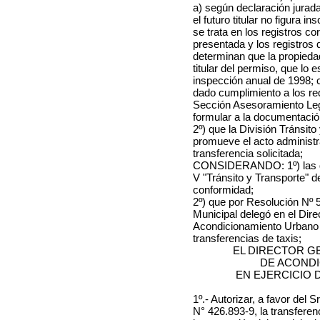
a) según declaración jurada
el futuro titular no figura 
se trata en los registros c
presentada y los registros
determinan que la propiedad
titular del permiso, que lo 
inspección anual de
1998
;
dado cumplimiento a los req
Sección Asesoramiento Leg
formular a la documentació
2º) que la División Tránsit
promueve el acto administra
transferencia solicitada;
CONSIDERANDO: 1º) las dis
V "Tránsito y Transporte" d
conformidad;
2º) que por Resolución Nº 58
Municipal delegó en el Dir
Acondicionamiento Urbano la
transferencias de taxis;
EL DIRECTOR G
DE ACOND
EN EJERCICIO 
1º.- Autorizar, a favor
del S
N° 426.893-9
, la transfere