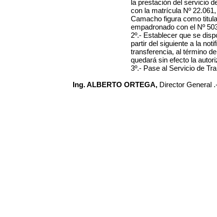
la prestación del servicio 
con la matrícula Nº
22.061
Camacho
figura como titula
empadronado con el Nº
50
2º.-
Establecer que se disp
partir del siguiente a la not
transferencia, al término d
quedará sin efecto la autor
3º.- Pase al Servicio de Tr
Ing. ALBERTO ORTEGA,
Director General .