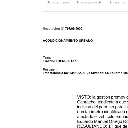
Del Intendente
Buscar por texto
Buscar por
Resolución N°
797/99/4000
ACONDICIONAMIENTO URBANO
Tema:
TRANSFERENCIA TAXI
Resumen:
Transferencia taxi Mat. 22.061, a favor del Sr. Eduardo M
VISTO: la gestión promovi
Camacho
, tendiente a que 
indivisa del permiso para l
con taxímetro identificado 
afectado el vehículo empa
Eduardo Manuel Orrego Rod
RESULTANDO: 1º) que de l