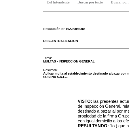
Del Intendente
Buscar por texto
Buscar por
Resolución N°
1622/00/3000
DESCENTRALIZACION
Tema:
MULTAS - INSPECCION GENERAL
Resumen:
Aplicar multa al establecimiento destinado a bazar por 
SUSENA S.R.L..-
VISTO:
las presentes actu
de Inspección General, rel
destinado a bazar al por ma
propiedad de la firma Gru
con igual domicilio a los ef
RESULTANDO:
1o.) que p