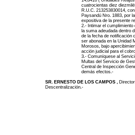
cuatrocientas diez diezmil
R.U.C. 213253830014, con do
Paysandú Nro. 1883, por l
expositiva de la presente r
2.- Intimar el cumplimient
la suma adeudada dentro de 
de la fecha de notificación 
ser abonada en la Unidad M
Morosos, bajo apercibimien
acción judicial para el cob
3.- Comuníquese al Servic
Multas del Servicio de Ges
Central de Inspección Gener
demás efectos.-
SR. ERNESTO DE LOS CAMPOS ,
Directo
Descentralización.-