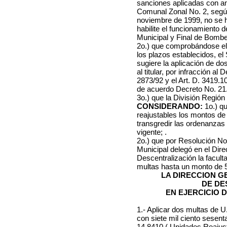
sanciones aplicadas con ant
Comunal Zonal No. 2, segú
noviembre de 1999, no se 
habilite el funcionamiento d
Municipal y Final de Bombe
2o.) que comprobándose el 
los plazos establecidos, el
sugiere la aplicación de d
al titular, por infracción a
2873/92 y el Art. D. 3419.1
de acuerdo Decreto No. 21.
3o.) que la División Regió
CONSIDERANDO:
1o.) qu
reajustables los montos de
transgredir las ordenanzas
vigente; .
2o.) que por Resolución No.
Municipal delegó en el Dir
Descentralización la faculta
multas hasta un monto de 
LA DIRECCION 
DE DE
EN EJERCICIO 
1.- Aplicar dos multas de 
con siete mil ciento sesent
14,8410 ( Unidades Reajust