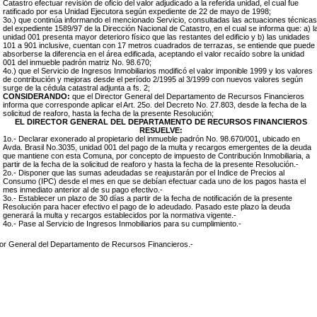
Catastro efectuar revisión de oficio del valor adjudicado a la referida unidad, el cual fue
ratificado por esa Unidad Ejecutora según expediente de 22 de mayo de 1998;
3o.) que continúa informando el mencionado Servicio, consultadas las actuaciones técnicas
del expediente 1589/97 de la Dirección Nacional de Catastro, en el cual se informa que: a) l
unidad 001 presenta mayor deterioro físico que las restantes del edificio y b) las unidades
101 a 901 inclusive, cuentan con 17 metros cuadrados de terrazas, se entiende que puede
absorberse la diferencia en el área edificada, aceptando el valor recaído sobre la unidad
001 del inmueble padrón matriz No. 98.670;
4o.) que el Servicio de Ingresos Inmobiliarios modificó el valor imponible 1999 y los valores
de contribución y mejoras desde el período 2/1995 al 3/1999 con nuevos valores según
surge de la cédula catastral adjunta a fs. 2;
CONSIDERANDO:
que el Director General del Departamento de Recursos Financieros
informa que corresponde aplicar el Art. 25o. del Decreto No. 27.803, desde la fecha de la
solicitud de reaforo, hasta la fecha de la presente Resolución;
EL DIRECTOR GENERAL DEL DEPARTAMENTO DE RECURSOS FINANCIEROS
RESUELVE:
1o.- Declarar exonerado al propietario del inmueble padrón No. 98.670/001, ubicado en
Avda. Brasil No.3035, unidad 001 del pago de la multa y recargos emergentes de la deuda
que mantiene con esta Comuna, por concepto de impuesto de Contribución Inmobiliaria, a
partir de la fecha de la solicitud de reaforo y hasta la fecha de la presente Resolución.-
2o.- Disponer que las sumas adeudadas se reajustarán por el Indice de Precios al
Consumo (IPC) desde el mes en que se debían efectuar cada uno de los pagos hasta el
mes inmediato anterior al de su pago efectivo.-
3o.- Establecer un plazo de 30 días a partir de la fecha de notificación de la presente
Resolución para hacer efectivo el pago de lo adeudado. Pasado este plazo la deuda
generará la multa y recargos establecidos por la normativa vigente.-
4o.- Pase al Servicio de Ingresos Inmobiliarios para su cumplimiento.-
tor General del Departamento de Recursos Financieros.-