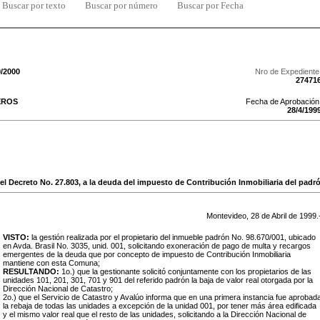
Buscar por texto
Buscar por número
Buscar por Fecha
9/2000
Nro de Expediente
27471
EROS
Fecha de Aprobación
28
/
4
/
199
 del Decreto No. 27.803, a la deuda del impuesto de Contribución Inmobiliaria del padr
Montevideo,
28
de
Abril
de
1999
.
VISTO:
la gestión realizada por el propietario del inmueble padrón No. 98.670/001, ubicado
en Avda. Brasil No. 3035, unid. 001, solicitando exoneración de pago de multa y recargos
emergentes de la deuda que por concepto de impuesto de Contribución Inmobiliaria
mantiene con esta Comuna;
RESULTANDO:
1o.) que la gestionante solicitó conjuntamente con los propietarios de las
unidades 101, 201, 301, 701 y 901 del referido padrón la baja de valor real otorgada por la
Dirección Nacional de Catastro;
2o.) que el Servicio de Catastro y Avalúo informa que en una primera instancia fue aprobad
la rebaja de todas las unidades a excepción de la unidad 001, por tener más área edificada
y el mismo valor real que el resto de las unidades, solicitando a la Dirección Nacional de