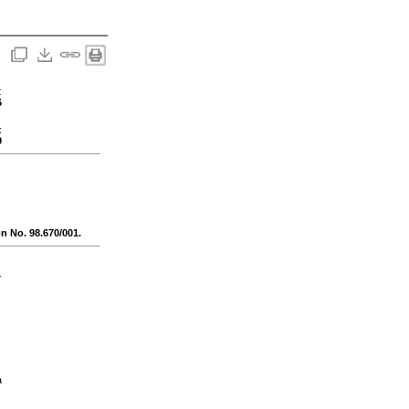
:
6
:
9
ón No. 98.670/001.
-
a