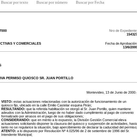
Buscar por texto
Buscar por número
Buscar por Fecha
/7000
Nro de Expediente
15432
CTIVAS Y COMERCIALES
Fecha de Aprobación
13
/
6
/
200
S
VA PERMISO QUIOSCO SR. JUAN PORTILLO
Montevideo,
13
de
Junio
de
2000
.
VISTO:
estas actuaciones relacionadas con la autorización de funcionamiento de un
quiosco fijo, ubicado en la calle Emilio Castelar esquina Pirán;
RESULTANDO:
que la referida habilitación se otorgó al Sr. Juan Portillo, quien mantiene
adeudos con la Administración, luego de no haber dado cumplimiento al pago de convenio
formalizado por atrasos en el pago de sus obligaciones;
CONSIDERANDO:
que en mérito a lo expuesto, la División Gestión Comercial eleva
actuaciones solicitando disponer la clausura del quiosco y suspensión de actividades, hast
tanto no se regularice la situación, bajo apercibimiento de declarar la caducidad del permiso
ATENTO:
a lo dispuesto por Resolución Nº 4.025/96 de 2 de setiembre de 1996 del Sr.
Intendente Municipal;