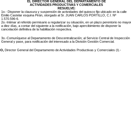
EL DIRECTOR GENERAL DEL DEPARTAMENTO DE
ACTIVIDADES PRODUCTIVAS Y COMERCIALES
RESUELVE:
1o.- Disponer la clausura y suspensión de actividades del quiosco fijo ubicado en la calle
Emilio Castelar esquina Pirán
, otorgado al Sr. JUAN CARLOS PORTILLO, C.I. Nº
1.570.596-6.
2o.-Intimar al referido permisario a regularizar su situación, en un plazo perentorio no mayo
a diez días, a contar del siguiente a la notificación, bajo apercibimiento de disponer la
cancelación definitiva de la habilitación respectiva.
3o.-Comuníquese al Departamento de Descentralización; al Servicio Central de Inspección
General y pase, para notificación del interesado a la División Gestión Comercial.
NO,
Director General del Departamento de Actividades Productivas y Comerciales (I).-