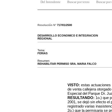
Del Intendente
Buscar por texto
Buscar por
Resolución N°
717/01/2500
DESARROLLO ECONOMICO E INTEGRACION
REGIONAL
Tema:
FERIAS
Resumen:
REHABILITAR PERMISO SRA. MARIA FALCO
VISTO:
estas actuaciones r
de venta callejera otorgado 
Especial del Parque Dr. Juan
RESULTANDO:
1o.) que p
2001, se dejó sin efecto el
registrado varias inasisten
2o.) que la permisaria se p