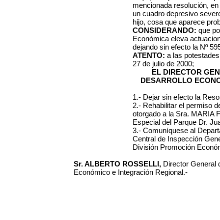
mencionada resolución, en 
un cuadro depresivo severo
hijo, cosa que aparece pro
CONSIDERANDO:
que por
Económica eleva actuacione
dejando sin efecto la Nº 59
ATENTO:
a las potestades
27 de julio de 2000;
EL DIRECTOR GE
DESARROLLO ECONO
1.- Dejar sin efecto la Res
2.- Rehabilitar el permiso 
otorgado a la Sra. MARIA F
Especial del Parque Dr. Juan
3.- Comuníquese al Departa
Central de Inspección Gener
División Promoción Econó
Sr. ALBERTO ROSSELLI,
Director General 
Económico e Integración Regional.-