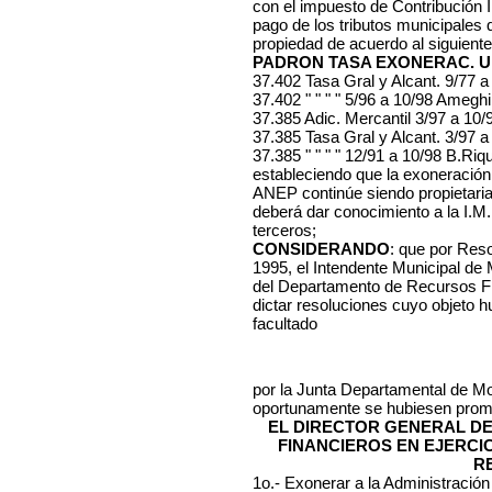
con el impuesto de Contribución I
pago de los tributos municipales
propiedad de acuerdo al siguiente 
PADRON TASA EXONERAC. U
37.402 Tasa Gral y Alcant. 9/77 
37.402 " " " " 5/96 a 10/98 Amegh
37.385 Adic. Mercantil 3/97 a 10
37.385 Tasa Gral y Alcant. 3/97 
37.385 " " " " 12/91 a 10/98 B.Riq
estableciendo que la exoneració
ANEP continúe siendo propietaria
deberá dar conocimiento a la I.M
terceros;
CONSIDERANDO
: que por Reso
1995, el Intendente Municipal de
del Departamento de Recursos Fin
dictar resoluciones cuyo objeto h
facultado
por la Junta Departamental de M
oportunamente se hubiesen promu
EL DIRECTOR GENERAL D
FINANCIEROS EN EJERCI
R
1o.- Exonerar
a la Administració