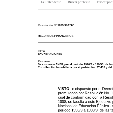
Del Intendente
Buscar por texto
Buscar por
Resolución N°
1079/99/2000
RECURSOS FINANCIEROS
Tema:
EXONERACIONES
Resumen:
Se exonera a ANEP, por el período 1996/3 a 1998/3, de l
Contribución Inmobiliaria por el padrón No. 37.402 y del
VISTO
: lo dispuesto por el Decr
promulgado por Resolución No. 1
cual de conformidad con la Resol
1998, se faculta a este Ejecutivo
Nacional de Educación Pública - 
período 1996/3 a 1998/3, de las 