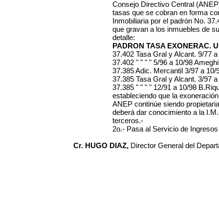
Consejo Directivo Central (ANEP),
tasas que se cobran en forma con
Inmobiliaria por el padrón No. 37.
que gravan a los inmuebles de su
detalle:
PADRON TASA EXONERAC. U
37.402 Tasa Gral y Alcant. 9/77 
37.402 " " " " 5/96 a 10/98 Amegh
37.385 Adic. Mercantil 3/97 a 10
37.385 Tasa Gral y Alcant. 3/97 
37.385 " " " " 12/91 a 10/98 B.Riq
estableciendo que la exoneració
ANEP continúe siendo propietaria
deberá dar conocimiento a la I.M
terceros.-
2o.- Pasa al Servicio de Ingresos 
Cr. HUGO DIAZ,
Director General del Depar