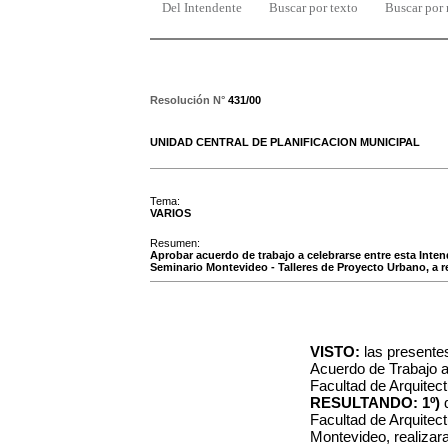
Del Intendente
Buscar por texto
Buscar por
Resolución N°
431/00
UNIDAD CENTRAL DE PLANIFICACION MUNICIPAL
Tema:
VARIOS
Resumen:
Aprobar acuerdo de trabajo a celebrarse entre esta Intend
Seminario Montevideo - Talleres de Proyecto Urbano, a rea
VISTO:
las presente
Acuerdo de Trabajo a 
Facultad de Arquitect
RESULTANDO: 1º)
Facultad de Arquitect
Montevideo, realizara