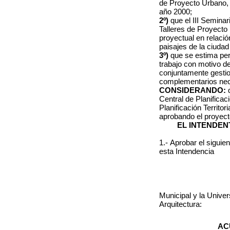
de Proyecto Urbano, e
año 2000;
2º)
que el III Semina
Talleres de Proyecto
proyectual en relació
paisajes de la ciudad
3º)
que se estima per
trabajo con motivo d
conjuntamente gesti
complementarios nece
CONSIDERANDO:
Central de Planificaci
Planificación Territo
aprobando el proyec
EL INTENDEN
1.-
Aprobar el siguien
esta Intendencia
Municipal y la Univer
Arquitectura:
AC