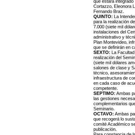
que estará integrado 
Cortazzo, Eleonora Le
Fernando Braz.
QUINTO:
La Intende
para la realización d
7.000 (siete mil dól
instalaciones del Ce
administrativo y téc
Plan Montevideo, inf
que se definirán en 
SEXTO:
La Facultad 
realización del Semi
(siete mil dólares am
salones de clase y Sa
técnico, asesoramien
infraestructura de c
en cada caso de acue
competente.
SEPTIMO:
Ambas par
las gestiones necesa
complementarios que 
Seminario.
OCTAVO:
Ambas part
que recogerá lo susta
comité Académico ser
publicación.
Para constancia de l