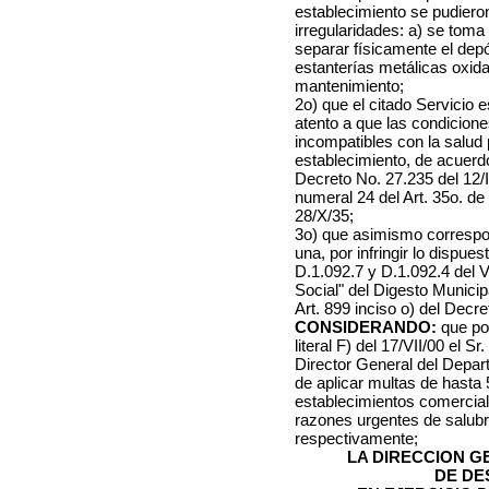
establecimiento se pudiero
irregularidades: a) se toma 
separar físicamente el depó
estanterías metálicas oxid
mantenimiento;
2o) que el citado Servicio 
atento a que las condicion
incompatibles con la salud 
establecimiento, de acuerdo
Decreto No. 27.235 del 12/IX
numeral 24 del Art. 35o. de
28/X/35;
3o) que asimismo correspon
una, por infringir lo dispue
D.1.092.7 y D.1.092.4 del 
Social" del Digesto Municip
Art. 899 inciso o) del Decre
CONSIDERANDO:
que po
literal F) del 17/VII/00 el S
Director General del Depar
de aplicar multas de hasta 
establecimientos comercial
razones urgentes de salub
respectivamente;
LA DIRECCION 
DE DE