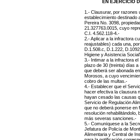
EN EJERCICIO 
1.- Clausurar, por razones 
establecimiento destinado a 
Pereira No. 3098, propieda
21.327763.0015, cuyo repres
C.I. 4.562.118-4.-
2.- Aplicar a la infractora 
reajustables) cada una, por 
D.1.508.c, D.1.222, D.1092
Higiene y Asistencia Social
3.- Intimar a la infractora
plazo de 30 (treinta) días a 
que deberá ser abonada en 
Morosos, a cuyo vencimiento
cobro de las multas.-
4.- Establecer que el Servi
hacer efectiva la clausura 
hayan cesado las causas que
Servicio de Regulación Alim
que no deberá ponerse en f
resolución rehabilitándolo, 
más severas sanciones.-
5.- Comuníquese a la Secre
Jefatura de Policía de Mon
Alimentaria y Central de I
para la notificación corres