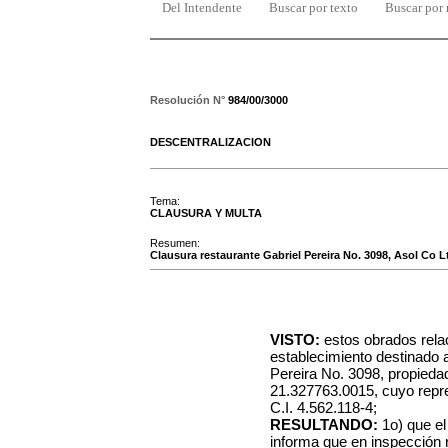
Del Intendente
Buscar por texto
Buscar por
Resolución N°
984/00/3000
DESCENTRALIZACION
Tema:
CLAUSURA Y MULTA
Resumen:
Clausura restaurante Gabriel Pereira No. 3098, Asol Co Lt
VISTO:
estos obrados rela
establecimiento destinado a 
Pereira No. 3098, propieda
21.327763.0015, cuyo repres
C.I. 4.562.118-4;
RESULTANDO:
1o) que el
informa que en inspección 