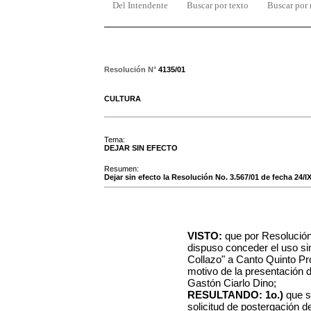
Del Intendente
Buscar por texto
Buscar por
Resolución N°
4135/01
CULTURA
Tema:
DEJAR SIN EFECTO
Resumen:
Dejar sin efecto la Resolución No. 3.567/01 de fecha 24/I
VISTO:
que por Resolución
dispuso conceder el uso si
Collazo" a Canto Quinto Pr
motivo de la presentación de
Gastón Ciarlo Dino;
RESULTANDO: 1o.)
que s
solicitud de postergación 