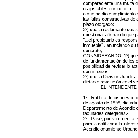
compareciente una multa 
reajustables con ocho mil 
a que
no dio cumplimiento a
las fallas constructivas det
plazo otorgado;
2º) que la reclamante sosti
cuestiona, afirmando que p
"...el propietario es respon
inmueble" , anunciando su 
concretó;
CONSIDERANDO: 1º) que el 
de fundamentación de los e
posibilidad de revisar lo a
confirmarse;
2º) que la División Jurídic
dictarse resolución en el se
EL INTENDENTE
1º.- Ratificar lo dispuesto 
de agosto de 1999
, dictada
Departamento de Acondicio
facultades delegadas.-
2º.- Pase, por su orden, al
para la notificar a la intere
Acondicionamiento Urbano, 