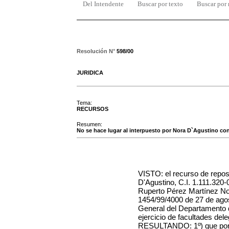
Del Intendente
Buscar por texto
Buscar por
Resolución N°
598/00
JURIDICA
Tema:
RECURSOS
Resumen:
No se hace lugar al interpuesto por Nora D`Agustino con
VISTO: el recurso de reposi
D'Agustino, C.I. 1.111.320-0
Ruperto Pérez Martínez Nos
1454/99/4000 de 27 de agos
General del Departamento 
ejercicio de facultades del
RESULTANDO: 1º) que por 