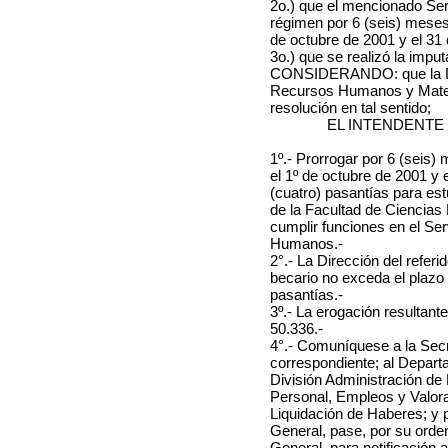
2o.) que el mencionado Serv
régimen por 6 (seis) meses,
de octubre de 2001 y el 31
3o.) que se realizó la impu
CONSIDERANDO: que la Di
Recursos Humanos y Materi
resolución en tal sentido;
EL INTENDENTE
1º.- Prorrogar por 6 (seis)
el 1º de octubre de 2001 y 
(cuatro) pasantías para es
de la Facultad de Ciencias
cumplir funciones en el Se
Humanos.-
2°.- La Dirección del refer
becario no exceda el plazo
pasantías.-
3º.- La erogación resultant
50.336.-
4°.- Comuníquese a la Secre
correspondiente; al Depart
División Administración de 
Personal, Empleos y Valora
Liquidación de Haberes; y p
General, pase, por su orden
General, para notificación 