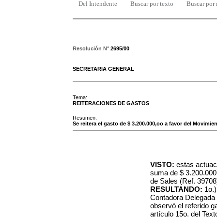
Del Intendente
Buscar por texto
Buscar por
Resolución N°
2695/00
SECRETARIA GENERAL
Tema:
REITERACIONES DE GASTOS
Resumen:
Se reitera el gasto de $ 3.200.000,oo a favor del Movimie
VISTO:
estas actuaci
suma de $ 3.200.000,
de Sales (Ref. 39708
RESULTANDO:
1o.)
Contadora Delegada d
observó el referido g
artículo 15o. del Tex