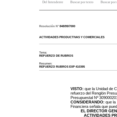
Del Intendente
Buscar por texto
Buscar por
Resolución N°
848/99/7000
ACTIVIDADES PRODUCTIVAS Y COMERCIALES
Tema:
REFUERZO DE RUBROS
Resumen:
REFUERZO RUBROS EXP 410395
VISTO:
que la Unidad de Co
refuerzo del Renglón Presup
Presupuestal Nº 309000201
CONSIDERANDO:
que la 
Financiera señala que puede
EL DIRECTOR GE
ACTIVIDADES P