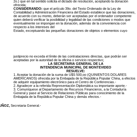
2o.) que en tal sentido solicita el dictado de resolución, aceptando la donación
ofrecida;
CONSIDERANDO:
que el artículo 39o. del Texto Ordenado de la Ley de
Contabilidad y Administración Financiera del Estado establece que las donaciones,
de acuerdo con su monto, deberán ser aceptadas por el ordenador competente
quien deberá verificar la posibilidad y legalidad de las condiciones o modos que
eventualmente se impongan en la donación, además de la conveniencia con
respecto a los intereses del
Estado, exceptuando las pequeñas donaciones de objetos o elementos cuyo
justiprecio no exceda el límite de las contrataciones directas, que podrán ser
aceptadas por la autoridad de la oficina o servicio respectivo;
LA SECRETARIA GENERAL DE LA
INTENDENCIA MUNICIPAL DE MONTEVIDEO
RESUELVE:
1. Aceptar la donación de la suma de U$S 500,oo (QUINIENTOS DOLARES
AMERICANOS) ofrecida por la Embajada de la República Popular China, a efectos
de adquirir equipamiento electrónico para el Centro de Conferencias.-
2. Agradecer a la referida Representación Diplomática su importante aporte.-
3. Comuníquese al Departamento de Recursos Financieros, a la Contaduría
General y pase al Servicio de Relaciones Públicas para conocimiento de la
Embajada de la República Popular China y demás efectos.-
MUÑOZ,
Secretaria General.-