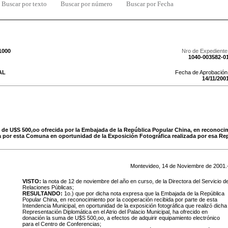
Buscar por texto
Buscar por número
Buscar por Fecha
1000
Nro de Expediente
1040-003582-0
AL
Fecha de Aprobación
14
/
11
/
200
 de U$S 500,oo ofrecida por la Embajada de la República Popular China, en reconocim
 por esta Comuna en oportunidad de la Exposición Fotográfica realizada por esa Re
Montevideo,
14
de
Noviembre
de
2001
.
VISTO:
la nota de 12 de noviembre del año en curso, de la Directora del Servicio d
Relaciones Públicas;
RESULTANDO:
1o.) que por dicha nota expresa que la Embajada de la República
Popular China, en reconocimiento por la cooperación recibida por parte de esta
Intendencia Municipal, en oportunidad de la exposición fotográfica que realizó dicha
Representación Diplomática en el Atrio del Palacio Municipal, ha ofrecido en
donación la suma de U$S 500,oo, a efectos de adquirir equipamiento electrónico
para el Centro de Conferencias;