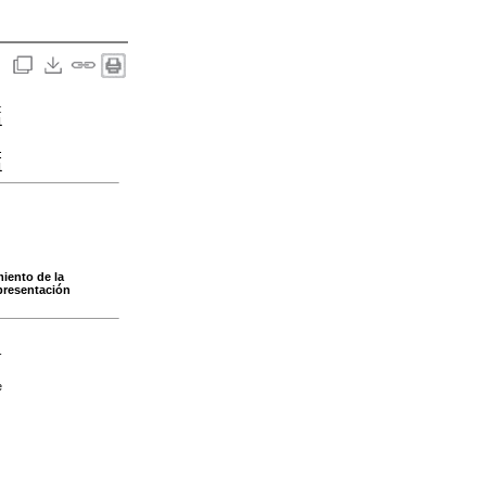
:
1
:
1
iento de la
presentación
-
e