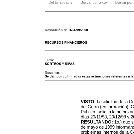
Del Intendente
Buscar por texto
Buscar por
Resolución N°
1661/99/2000
RECURSOS FINANCIEROS
Tema:
SORTEOS Y RIFAS
Resumen:
Se dan por culminadas estas actuaciones referentes a la
VISTO:
la solicitud de la 
del Cerro (en formación), C
Pública, solicita la autoriz
días 20/11/98, 20/12/98 y 2
RESULTANDO:
1o.)
que s
de mayo de 1999 informando 
problemas internos de la C